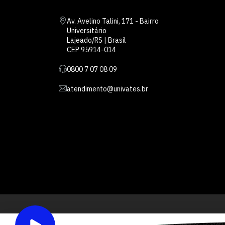
Av. Avelino Talini, 171 - Bairro
Universitário
Lajeado/RS | Brasil
CEP 95914-014
0800 7 07 08 09
atendimento@univates.br
Inst
AFILIADA: