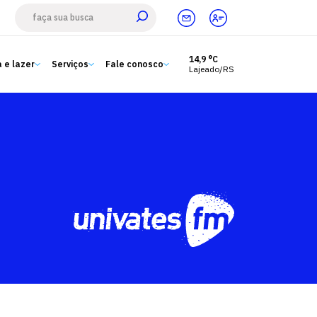
14,9 °C
 e lazer
Serviços
Fale conosco
Lajeado/RS
Estude aqui
Ensino
A Univates
Pesquisa e Inovação
Extensão
Cultura e lazer
Serviços