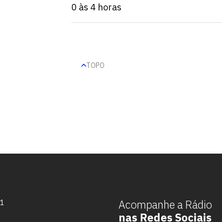
0 às 4 horas
TOPO
Escolha a vaga que você
quer concorrer:
Acompanhe a Rádio
71
nas Redes Sociais