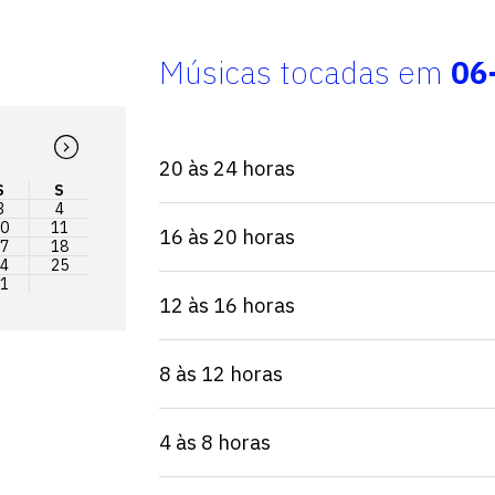
Músicas tocadas em
06
20 às 24 horas
S
S
3
4
0
11
16 às 20 horas
7
18
4
25
1
12 às 16 horas
8 às 12 horas
4 às 8 horas