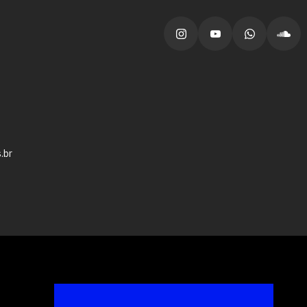
vagas para início de curso
vagas a partir do 2º ano de curso
.br