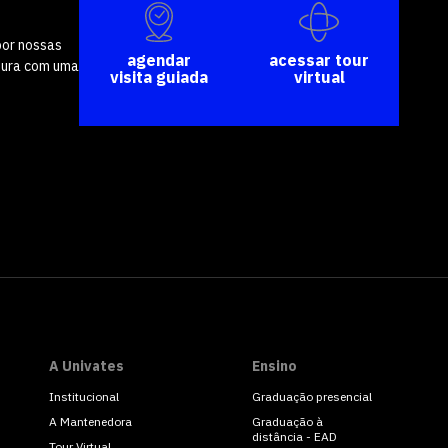
por nossas
agendar
acessar tour
tura com uma
visita guiada
virtual
A Univates
Ensino
Institucional
Graduação presencial
A Mantenedora
Graduação à
distância - EAD
Tour Virtual