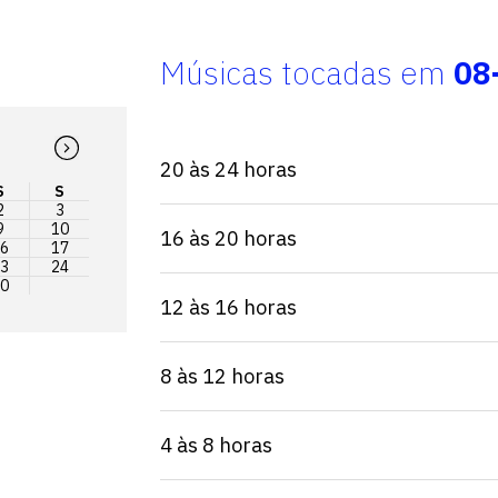
Músicas tocadas em
08
20 às 24 horas
S
S
2
3
9
10
16 às 20 horas
6
17
3
24
0
12 às 16 horas
8 às 12 horas
4 às 8 horas