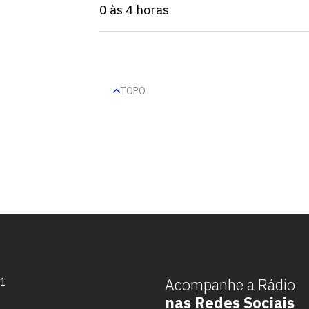
0 às 4 horas
TOPO
Escolha a vaga que você
quer concorrer:
Acompanhe a Rádio
71
nas Redes Sociais