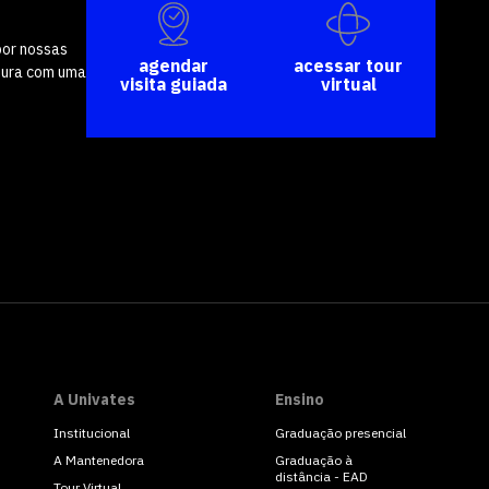
por nossas
agendar
acessar tour
tura com uma
visita guiada
virtual
A Univates
Ensino
Institucional
Graduação presencial
A Mantenedora
Graduação à
distância - EAD
Tour Virtual