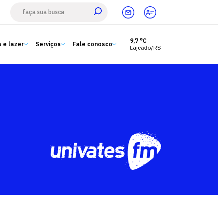
9,7 °C
 e lazer
Serviços
Fale conosco
Lajeado/RS
Estude aqui
Ensino
A Univates
Pesquisa e Inovação
Extensão
Cultura e lazer
Serviços