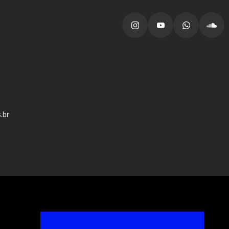
vagas para início de curso
vagas a partir do 2º ano de curso
.br