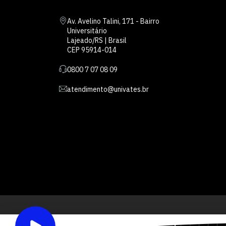
Av. Avelino Talini, 171 - Bairro
Universitário
Lajeado/RS | Brasil
CEP 95914-014
0800 7 07 08 09
atendimento@univates.br
Inst
AFILIADA: