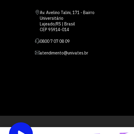
Av. Avelino Talini, 171 - Bairro
Universitário
Lajeado/RS | Brasil
CEP 95914-014
0800 7 07 08 09
atendimento@univates.br
Inst
AFILIADA: