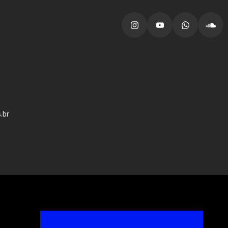
vagas para início de curso
vagas a partir do 2º ano de curso
.br