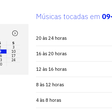
Músicas tocadas em
09
20 às 24 horas
S
S
2
3
9
10
16 às 20 horas
6
17
3
24
0
12 às 16 horas
8 às 12 horas
4 às 8 horas