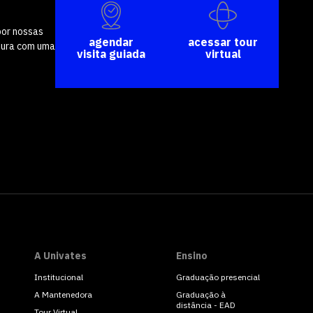
por nossas
agendar
acessar tour
tura com uma
visita guiada
virtual
A Univates
Ensino
Institucional
Graduação presencial
A Mantenedora
Graduação à
distância - EAD
Tour Virtual