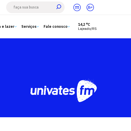
14,2 °C
 e lazer
Serviços
Fale conosco
Lajeado/RS
Estude aqui
Ensino
A Univates
Pesquisa e Inovação
Extensão
Cultura e lazer
Serviços