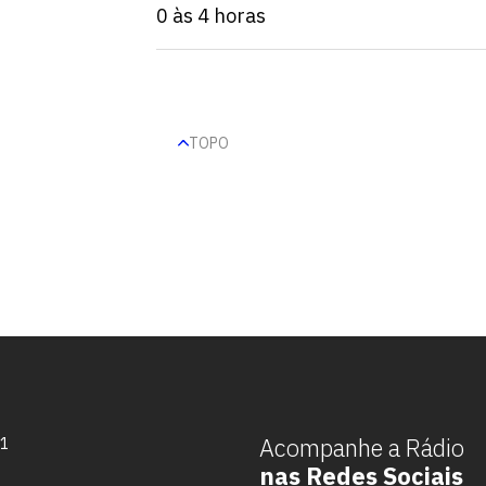
0 às 4 horas
TOPO
Escolha a vaga que você
quer concorrer:
Acompanhe a Rádio
71
nas Redes Sociais