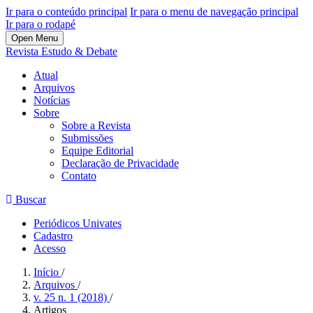
Ir para o conteúdo principal
Ir para o menu de navegação principal
Ir para o rodapé
Open Menu
Revista Estudo & Debate
Atual
Arquivos
Notícias
Sobre
Sobre a Revista
Submissões
Equipe Editorial
Declaração de Privacidade
Contato
Buscar
Periódicos Univates
Cadastro
Acesso
Início
/
Arquivos
/
v. 25 n. 1 (2018)
/
Artigos