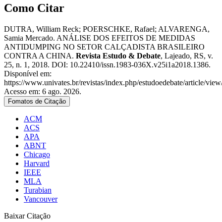
Como Citar
DUTRA, William Reck; POERSCHKE, Rafael; ALVARENGA,
Samia Mercado. ANÁLISE DOS EFEITOS DE MEDIDAS
ANTIDUMPING NO SETOR CALÇADISTA BRASILEIRO
CONTRA A CHINA.
Revista Estudo & Debate
, Lajeado, RS, v.
25, n. 1, 2018. DOI: 10.22410/issn.1983-036X.v25i1a2018.1386.
Disponível em:
https://www.univates.br/revistas/index.php/estudoedebate/article/view
Acesso em: 6 ago. 2026.
Fomatos de Citação
ACM
ACS
APA
ABNT
Chicago
Harvard
IEEE
MLA
Turabian
Vancouver
Baixar Citação