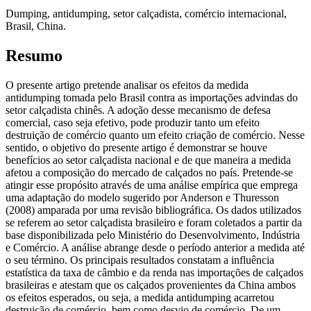
Dumping, antidumping, setor calçadista, comércio internacional,
Brasil, China.
Resumo
O presente artigo pretende analisar os efeitos da medida
antidumping tomada pelo Brasil contra as importações advindas do
setor calçadista chinês. A adoção desse mecanismo de defesa
comercial, caso seja efetivo, pode produzir tanto um efeito
destruição de comércio quanto um efeito criação de comércio. Nesse
sentido, o objetivo do presente artigo é demonstrar se houve
benefícios ao setor calçadista nacional e de que maneira a medida
afetou a composição do mercado de calçados no país. Pretende-se
atingir esse propósito através de uma análise empírica que emprega
uma adaptação do modelo sugerido por Anderson e Thuresson
(2008) amparada por uma revisão bibliográfica. Os dados utilizados
se referem ao setor calçadista brasileiro e foram coletados a partir da
base disponibilizada pelo Ministério do Desenvolvimento, Indústria
e Comércio. A análise abrange desde o período anterior a medida até
o seu término. Os principais resultados constatam a influência
estatística da taxa de câmbio e da renda nas importações de calçados
brasileiras e atestam que os calçados provenientes da China ambos
os efeitos esperados, ou seja, a medida antidumping acarretou
destruição de comércio, bem como desvio de comércio. De um