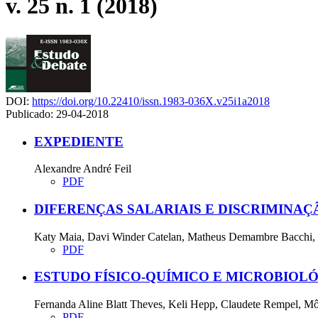
v. 25 n. 1 (2018)
DOI:
https://doi.org/10.22410/issn.1983-036X.v25i1a2018
Publicado:
29-04-2018
EXPEDIENTE
Alexandre André Feil
PDF
DIFERENÇAS SALARIAIS E DISCRIMINA
Katy Maia, Davi Winder Catelan, Matheus Demambre Bacchi,
PDF
ESTUDO FÍSICO-QUÍMICO E MICROBIOL
Fernanda Aline Blatt Theves, Keli Hepp, Claudete Rempel, Môn
PDF