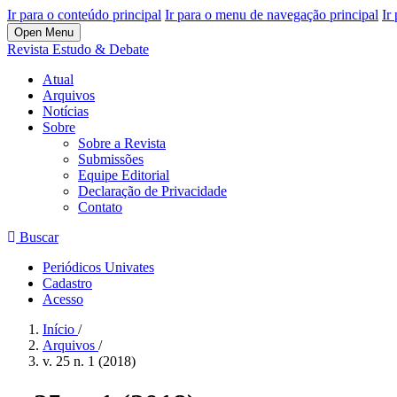
Ir para o conteúdo principal
Ir para o menu de navegação principal
Ir
Open Menu
Revista Estudo & Debate
Atual
Arquivos
Notícias
Sobre
Sobre a Revista
Submissões
Equipe Editorial
Declaração de Privacidade
Contato
Buscar
Periódicos Univates
Cadastro
Acesso
Início
/
Arquivos
/
v. 25 n. 1 (2018)