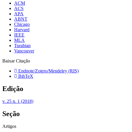
ACM
ACS
APA
ABNT
Chicago
Harvard
IEEE
MLA
Turabian
Vancouver
Baixar Citação
Endnote/Zotero/Mendeley (RIS)
BibTeX
Edição
v. 25 n. 1 (2018)
Seção
Artigos