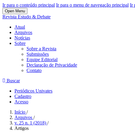
Ir para o conteúdo principal
Ir para o menu de navegação principal
Ir
Open Menu
Revista Estudo & Debate
Atual
Arquivos
Notícias
Sobre
Sobre a Revista
Submissões
Equipe Editorial
Declaração de Privacidade
Contato
Buscar
Periódicos Univates
Cadastro
Acesso
Início
/
Arquivos
/
v. 25 n. 1 (2018)
/
Artigos