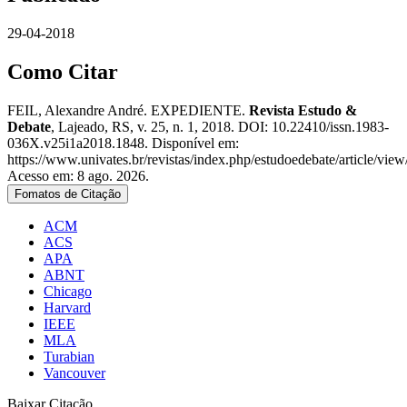
29-04-2018
Como Citar
FEIL, Alexandre André. EXPEDIENTE.
Revista Estudo &
Debate
, Lajeado, RS, v. 25, n. 1, 2018. DOI: 10.22410/issn.1983-
036X.v25i1a2018.1848. Disponível em:
https://www.univates.br/revistas/index.php/estudoedebate/article/view
Acesso em: 8 ago. 2026.
Fomatos de Citação
ACM
ACS
APA
ABNT
Chicago
Harvard
IEEE
MLA
Turabian
Vancouver
Baixar Citação