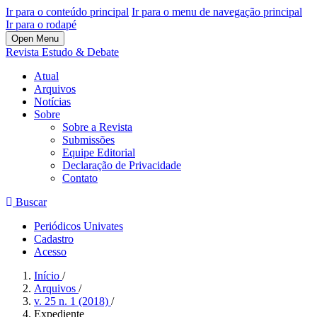
Ir para o conteúdo principal
Ir para o menu de navegação principal
Ir para o rodapé
Open Menu
Revista Estudo & Debate
Atual
Arquivos
Notícias
Sobre
Sobre a Revista
Submissões
Equipe Editorial
Declaração de Privacidade
Contato
Buscar
Periódicos Univates
Cadastro
Acesso
Início
/
Arquivos
/
v. 25 n. 1 (2018)
/
Expediente