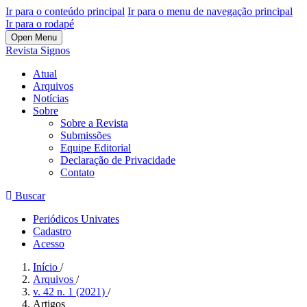
Ir para o conteúdo principal
Ir para o menu de navegação principal
Ir para o rodapé
Open Menu
Revista Signos
Atual
Arquivos
Notícias
Sobre
Sobre a Revista
Submissões
Equipe Editorial
Declaração de Privacidade
Contato
Buscar
Periódicos Univates
Cadastro
Acesso
Início
/
Arquivos
/
v. 42 n. 1 (2021)
/
Artigos