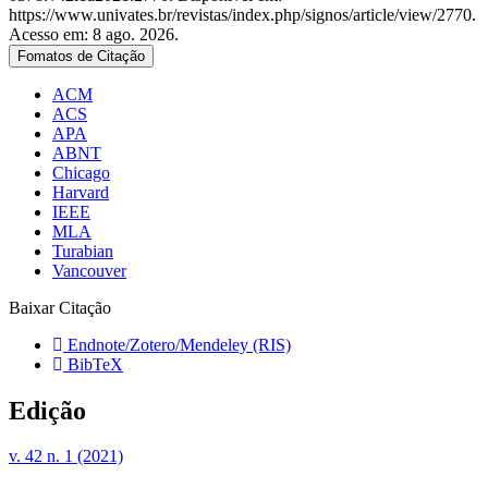
https://www.univates.br/revistas/index.php/signos/article/view/2770.
Acesso em: 8 ago. 2026.
Fomatos de Citação
ACM
ACS
APA
ABNT
Chicago
Harvard
IEEE
MLA
Turabian
Vancouver
Baixar Citação
Endnote/Zotero/Mendeley (RIS)
BibTeX
Edição
v. 42 n. 1 (2021)