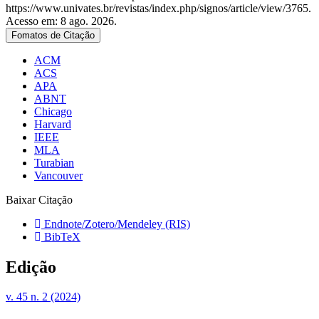
https://www.univates.br/revistas/index.php/signos/article/view/3765.
Acesso em: 8 ago. 2026.
Fomatos de Citação
ACM
ACS
APA
ABNT
Chicago
Harvard
IEEE
MLA
Turabian
Vancouver
Baixar Citação
Endnote/Zotero/Mendeley (RIS)
BibTeX
Edição
v. 45 n. 2 (2024)