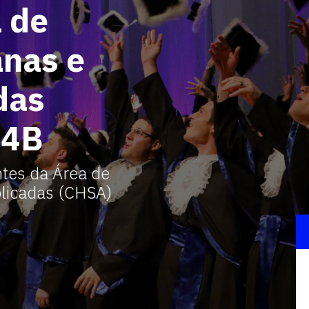
 de
nas e
das
24B
ntes da Área de
plicadas (CHSA)