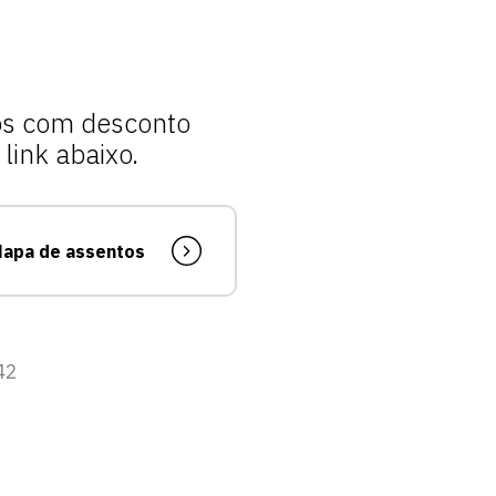
vagas para início de curso
vagas a partir do 2º ano de curso
sos com desconto
link abaixo.
apa de assentos
42