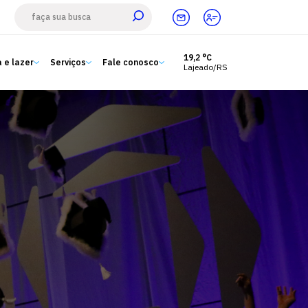
19,2 °C
 e lazer
Serviços
Fale conosco
Lajeado/RS
Estude aqui
Ensino
A Univates
Pesquisa e Inovação
Extensão
Cultura e lazer
Serviços