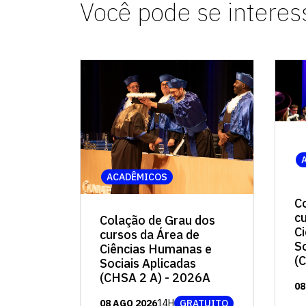
Você pode se interes
ACADÊMICOS
C
c
Colação de Grau dos
C
cursos da Área de
So
Ciências Humanas e
(
Sociais Aplicadas
(CHSA 2 A) - 2026A
08
08 AGO 2026
14H
GRATUITO