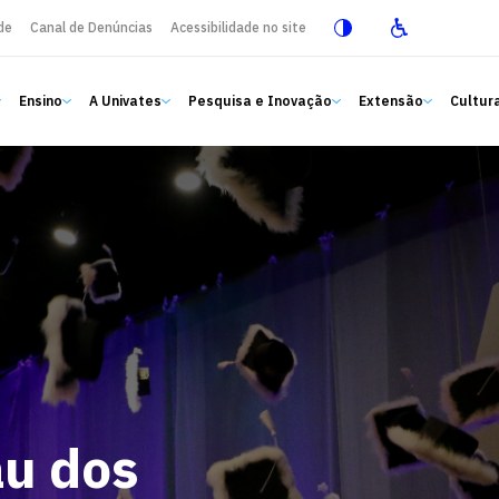
de
Canal de Denúncias
Acessibilidade no site
Ensino
A Univates
Pesquisa e Inovação
Extensão
Cultura
au dos