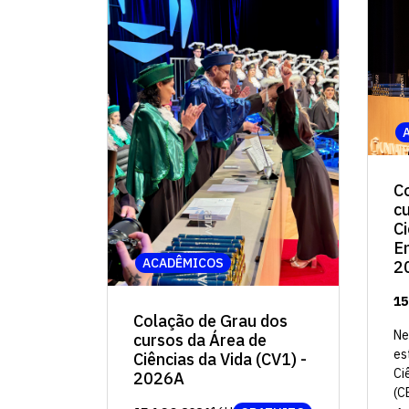
C
c
Ci
E
ACADÊMICOS
2
15
Colação de Grau dos
Ne
cursos da Área de
es
Ciências da Vida (CV1) -
Ci
2026A
(C