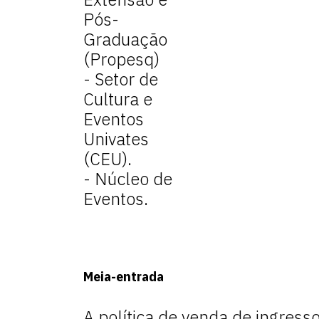
Pós-
Graduação
(Propesq)
- Setor de
Cultura e
Eventos
Univates
(CEU).
- Núcleo de
Eventos.
Meia-entrada
A política de venda de ingres