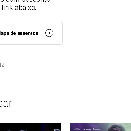
vagas para início de curso
link abaixo.
vagas a partir do 2º ano de curso
apa de assentos
42
sar