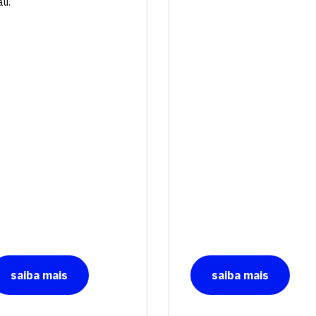
au.
saiba mais
saiba mais