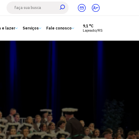
9,1 °C
 e lazer
Serviços
Fale conosco
Lajeado/RS
Estude aqui
Ensino
A Univates
Pesquisa e Inovação
Extensão
Cultura e lazer
Serviços