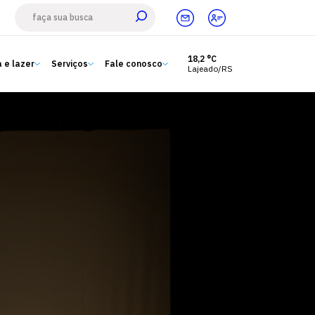
18,2 °C
 e lazer
Serviços
Fale conosco
Lajeado/RS
Estude aqui
Ensino
A Univates
Pesquisa e Inovação
Extensão
Cultura e lazer
Serviços