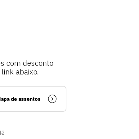
vagas para início de curso
vagas a partir do 2º ano de curso
sos com desconto
link abaixo.
apa de assentos
42