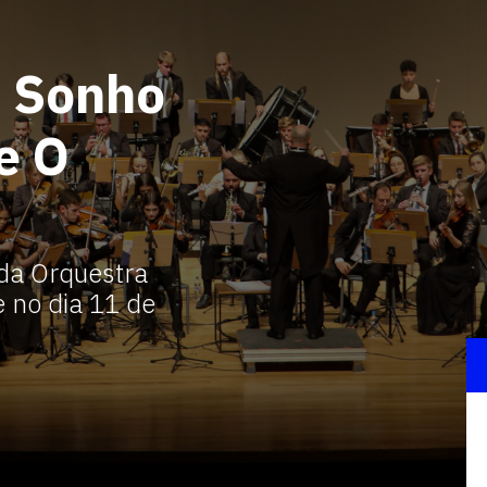
 Sonho
e O
 da Orquestra
 no dia 11 de