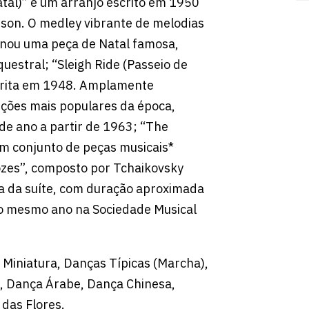
atal)” é um arranjo escrito em 1950
son. O medley vibrante de melodias
ornou uma peça de Natal famosa,
uestral; “Sleigh Ride (Passeio de
crita em 1948. Amplamente
ções mais populares da época,
 de ano a partir de 1963; “The
m conjunto de peças musicais*
ozes”, composto por Tchaikovsky
eia da suíte, com duração aproximada
o mesmo ano na Sociedade Musical
Miniatura, Danças Típicas (Marcha),
, Dança Árabe, Dança Chinesa,
 das Flores.