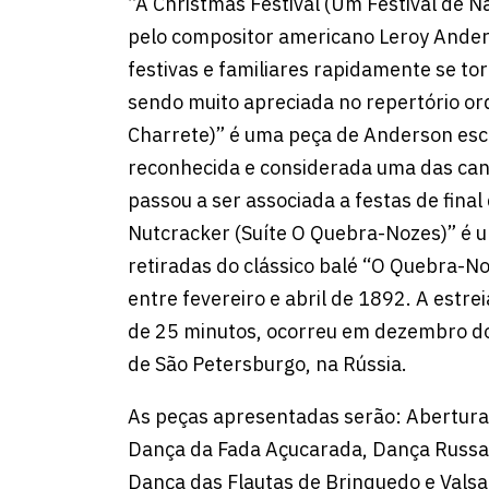
“A Christmas Festival (Um Festival de N
pelo compositor americano Leroy Ander
festivas e familiares rapidamente se t
sendo muito apreciada no repertório orq
Charrete)” é uma peça de Anderson es
reconhecida e considerada uma das can
passou a ser associada a festas de final
Nutcracker (Suíte O Quebra-Nozes)” é u
retiradas do clássico balé “O Quebra-N
entre fevereiro e abril de 1892. A estr
de 25 minutos, ocorreu em dezembro d
de São Petersburgo, na Rússia.
As peças apresentadas serão: Abertura 
Dança da Fada Açucarada, Dança Russa
Dança das Flautas de Brinquedo e Valsa