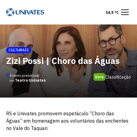
14,5 °C
CULTURAIS
Zizi Possi | Choro das Águas
Evento presencial
Classificação
livre
no
Teatro Univates
RS e Univates promovem espetáculo “Choro das
Águas” em homenagem aos voluntários das enchentes
no Vale do Taquari.