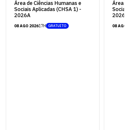
Área d
Área de Ciências Humanas e
Sociais
Sociais Aplicadas (CHSA 1) -
2026A
2026A
08 AGO 
08 AGO 2026
17H
GRATUITO