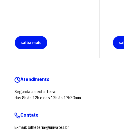
saiba mais
saiba
Atendimento
Segunda a sexta-feira:
das 8h às 12h e das 13h às 17h30min
Contato
E-mail: bilheteria@univates.br