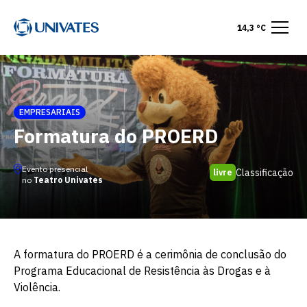
14,3 °C
EMPRESARIAIS
Formatura do PROERD
Evento presencial
Classificação
livre
no
Teatro Univates
A formatura do PROERD é a cerimônia de conclusão do
Programa Educacional de Resistência às Drogas e à
Violência.