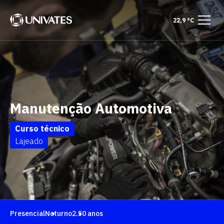
22,9 °C
Manutenção Automotiva
Curso técnico
Lajeado
Presencial
Noturno
2.50 anos