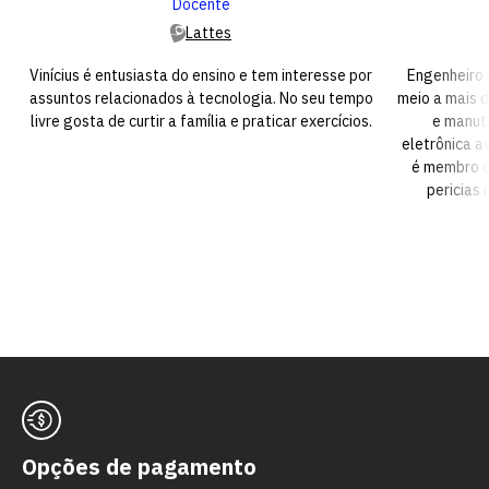
Docente
Lattes
Vinícius é entusiasta do ensino e tem interesse por
Engenheiro
assuntos relacionados à tecnologia. No seu tempo
meio a mais d
livre gosta de curtir a família e praticar exercícios.
e manut
eletrônica a
é membro d
pericias
Opções de pagamento