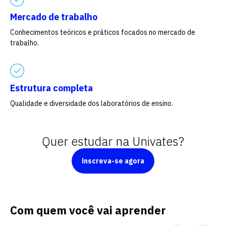
Escolha a vaga que você
Mercado de trabalho
quer concorrer:
Conhecimentos teóricos e práticos focados no mercado de
trabalho.
vagas para início de curso
Estrutura completa
vagas a partir do 2º ano de curso
Qualidade e diversidade dos laboratórios de ensino.
Quer estudar na Univates?
inscreva-se agora
Com quem você vai aprender