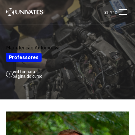
23,4 °C
Manutenção Automotiva
Professores
voltar
para
página do curso