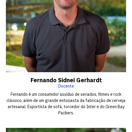
Escolha a vaga que você
quer concorrer:
Fernando Sidnei Gerhardt
Docente
Fernando é um consumidor assíduo de seriados, filmes e rock
vagas para início de curso
clássico, além de um grande entusiasta da fabricação de cerveja
artesanal. Esportista de sofá, torcedor do Inter e do Green Bay
Packers.
vagas a partir do 2º ano de curso