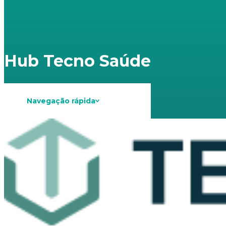
Hub Tecno Saúde
Navegação rápida
Apresentação
O que fazemos
Estrutura
Parcerias
Contato