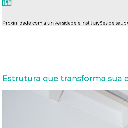
Proximidade com a universidade e instituições de saúd
Estrutura que transforma sua 
Hospital Simulado
Coworking Tecno Saúde
FabLab e LabMaker
Salas de Treinamento
Salas de Reunião