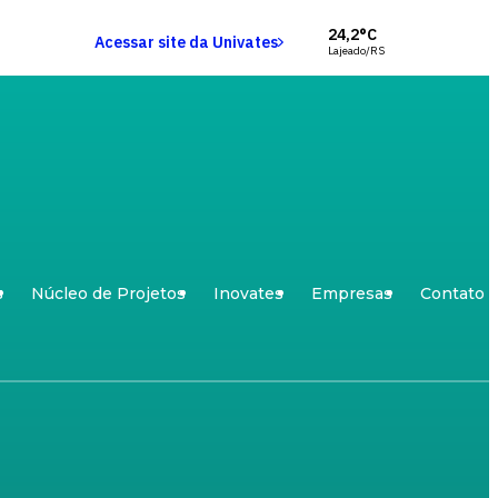
24,2°C
Acessar site da Univates
Lajeado/RS
s
Núcleo de Projetos
Inovates
Empresas
Contato