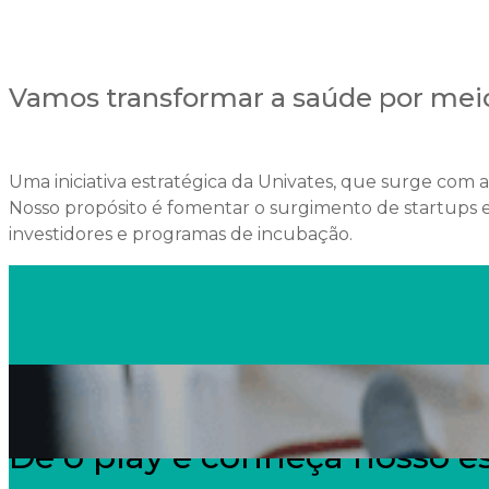
Vamos transformar a saúde por mei
Uma iniciativa estratégica da Univates, que surge com a
Nosso propósito é fomentar o surgimento de startups 
investidores e programas de incubação.
Dê o play e conheça nosso e