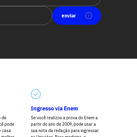
enviar
Ingresso via Enem
o de
Se você realizou a prova do Enem a
cê pode
partir do ano de 2009, pode usar a
e casa
sua nota da redação para ingressar