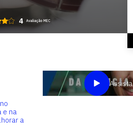
Avaliação MEC
Assista
 no
Por meio de matriz inovador
a e na
multidisciplinar, aliando téc
lhorar a
humanização,