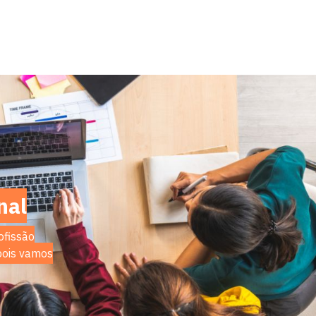
serviços de diagnóstico.
nal
ofissão
 pois vamos