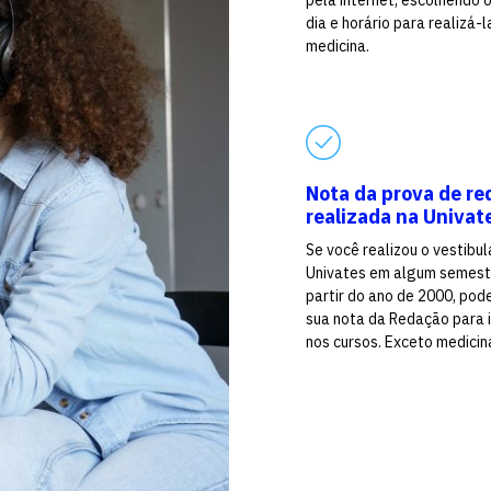
pela internet, escolhendo 
dia e horário para realizá-l
medicina.
Nota da prova de re
realizada na Univat
Se você realizou o vestibul
Univates em algum semest
partir do ano de 2000, pod
sua nota da Redação para 
nos cursos. Exceto medicin