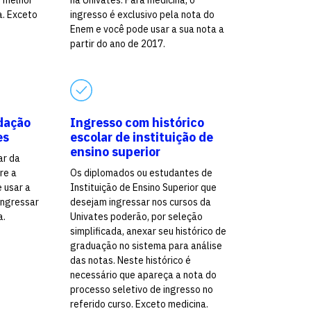
o melhor
na Univates. Para medicina, o
a. Exceto
ingresso é exclusivo pela nota do
Enem e você pode usar a sua nota a
partir do ano de 2017.
dação
Ingresso com histórico
es
escolar de instituição de
ensino superior
ar da
re a
Os diplomados ou estudantes de
e usar a
Instituição de Ensino Superior que
ingressar
desejam ingressar nos cursos da
a.
Univates poderão, por seleção
simplificada, anexar seu histórico de
graduação no sistema para análise
das notas. Neste histórico é
necessário que apareça a nota do
processo seletivo de ingresso no
referido curso. Exceto medicina.