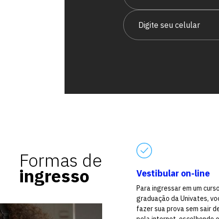
vagas para início de curso
vagas a partir do 2º ano de curso
Formas de
ingresso
Vestibular on-line
Para ingressar em um curs
graduação da Univates, vo
fazer sua prova sem sair d