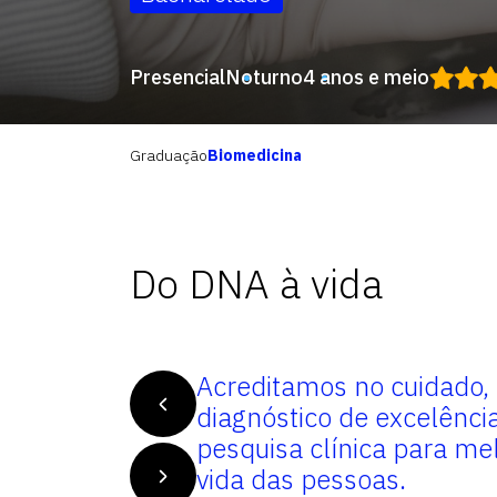
Presencial
Noturno
4 anos e meio
Graduação
Biomedicina
Do DNA à vida
is com
Acreditamos no cuidado,
abilidade
diagnóstico de excelênci
 saúde e
pesquisa clínica para me
ificar os
vida das pessoas.