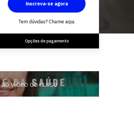
inscreva-se agora
Fale conosco
Tem dúvidas? Chame aqui.
Opções de pagamento
 ao vídeo do curso
a e
formamos profissionais com
nica e
consciência e responsabilidade
social voltadas para a saúde e
competentes para qualificar os