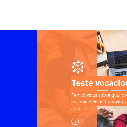
Teste vocacio
Tem dúvidas sobre qual pr
escolher? Fique tranquilo,
ajudá-lo!