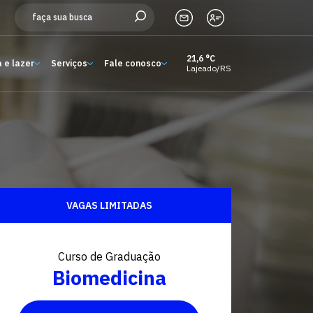
21,6 °C
 e lazer
Serviços
Fale conosco
Lajeado/RS
Estude aqui
Ensino
A Univates
Pesquisa e Inovação
VAGAS LIMITADAS
Extensão
Cultura e lazer
Curso de Graduação
Biomedicina
Serviços