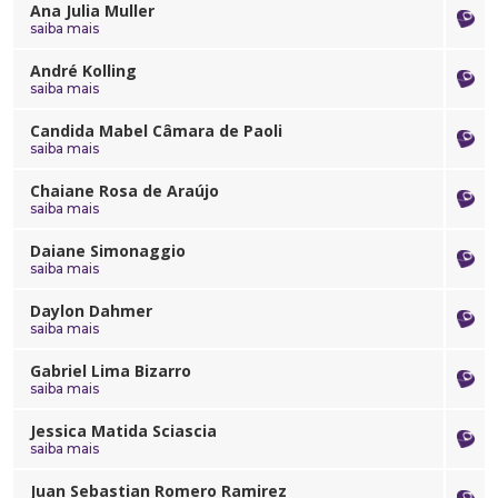
Cursos de Idiomas
Diplomados
Univates & Você - Comunidade
Escolas
Ana Julia Muller
saiba mais
Residências Médicas
Trabalhe Conosco
Orquestra Gustavo Adolfo Univates
André Kolling
saiba mais
Candida Mabel Câmara de Paoli
saiba mais
Chaiane Rosa de Araújo
saiba mais
Daiane Simonaggio
saiba mais
Daylon Dahmer
saiba mais
Gabriel Lima Bizarro
saiba mais
Jessica Matida Sciascia
saiba mais
Juan Sebastian Romero Ramirez