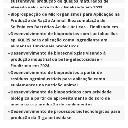
sustentável produção de queijos maturados de
elevado valor agregado - Finalizado em 2023
Bioprospecção de Microrganismos para Aplicação na
Produção de Ração Animal: Bioacumulação de
Selênio em Bactérias Ácido-Lácticas - Finalizado em
2023
Desenvolvimento de bioprodutos com Lactobacillus
sp. 6QLR5 para aplicação como ingrediente em
alimentos funcionais probióticos
Desenvolvimento de biotecnologias visando à
produção industrial da beta-galactosidase -
Finalizado em 2024
Desenvolvimento de bioprodutos a partir de
resíduos agroindustriais para aplicação como
suplementos na nutrição animal
Desenvolvimento de biopeptídeos com atividade
biológica a partir do aproveitamento do soro de
queijo para a produção de suplementos
nutracêuticos
Desenvolvimento de processos biotecnológicos para
produção da β-galactosidase