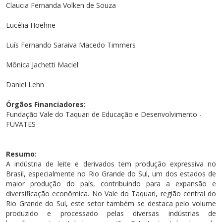
Cursos de Idiomas
Diplomados
Univates & Você - Comunidade
Escolas
Claucia Fernanda Volken de Souza
Residências Médicas
Trabalhe Conosco
Orquestra Gustavo Adolfo Univates
Lucélia Hoehne
Luís Fernando Saraiva Macedo Timmers
Mônica Jachetti Maciel
Daniel Lehn
Órgãos Financiadores:
Fundação Vale do Taquari de Educação e Desenvolvimento -
FUVATES
Resumo:
A indústria de leite e derivados tem produção expressiva no
Brasil, especialmente no Rio Grande do Sul, um dos estados de
maior produção do país, contribuindo para a expansão e
diversificação econômica. No Vale do Taquari, região central do
Rio Grande do Sul, este setor também se destaca pelo volume
produzido e processado pelas diversas indústrias de