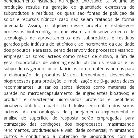
beneficiamento instaladas na região. Entretanto, tal volume de
produção resulta na geração de quantidade expressiva de
subprodutos e resíduos, os quais são fontes de poluição de
solos e recursos hídricos caso não sejam tratados de forma
adequada. Assim, o objetivo desse projeto é estabelecer
processos biotecnológicos que visem ao desenvolvimento de
tecnologias de aproveitamento dos subprodutos e resíduos
gerados pela indústria de laticínios e ao incremento da qualidade
dos produtos. Para isso, serão desenvolvidos processos visando:
empregar os soros lácteos como meios de cultivo, a fim de
gerar bioprodutos de valor agregado; utilizar os resíduos e os
subprodutos gerados pelos laticínios como matérias-primas para
a elaboração de produtos lácteos fermentados; desenvolver
bioprocessos para produção e imobilização de β-galactosidases
recombinantes; utilizar os soros lácteos como materiais de
parede no microencapsulamento de ingredientes bioativos; e
produzir e caracterizar hidrolisados proteicos e peptídeos
bioativos obtidos a partir da hidrólise enzimática dos soros
lácteos. As metodologias de planejamento experimental e
análise de superfície de resposta serão empregadas para
otimização das condições dos bioprocessos, maximizando
rendimentos, produtividade e viabilidade comercial; minimizando
custos e conduzindo à obtenção de bioprodutos com as