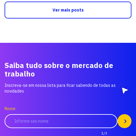
Ver mais posts
Saiba tudo sobre o mercado de
trabalho
Inscreva-se em nossa lista para ficar sabendo de todas as
novidades
Nome
1/3