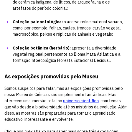
de cerâmica indígena, de líticos, de arqueofauna e de
artefatos do período colonial;
Coleção paleontológica:
o acervo reúne material variado,
como, por exemplo, folhas, caules, troncos, carvão vegetal
macroscópico, peixes e réplicas de animais e vegetais;
Coleção botânica (herbário):
apresenta a diversidade
vegetal regional pertencente ao Bioma Mata Atlântica e à
formação fitoecológica Floresta Estacional Decidual.
As exposições promovidas pelo Museu
Somos suspeitos para falar, mas as exposições promovidas pelo
nosso Museu de Ciências são simplesmente fantásticas! Elas
oferecem uma imersão total no
universo científico
, com temas
que vão desde a biodiversidade até os mistérios da evolução. Além
disso, as mostras são preparadas para tornar o aprendizado
educativo, interessante e envolvente.
Clique nos
links
abaixo para saber mais sobre três exposições