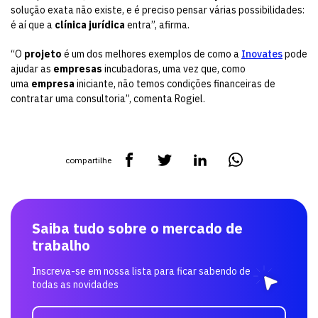
solução exata não existe, e é preciso pensar várias possibilidades:
é aí que a
clínica jurídica
entra”, afirma.
“O
projeto
é um dos melhores exemplos de como a
Inovates
pode
ajudar as
empresas
incubadoras, uma vez que, como
uma
empresa
iniciante, não temos condições financeiras de
contratar uma consultoria”, comenta Rogiel.
compartilhe
Saiba tudo sobre o mercado de
trabalho
Inscreva-se em nossa lista para ficar sabendo de
todas as novidades