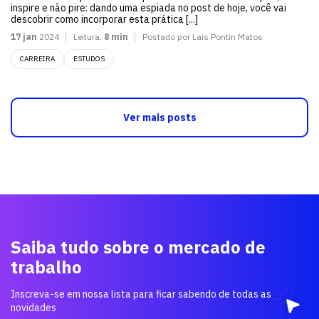
inspire e não pire: dando uma espiada no post de hoje, você vai
descobrir como incorporar esta prática [...]
17 jan
2024
Leitura:
8 min
Postado por Lais Pontin Matos
CARREIRA
ESTUDOS
Ver mais posts
Saiba tudo sobre o mercado de
trabalho
Inscreva-se em nossa lista para ficar sabendo de todas as
novidades