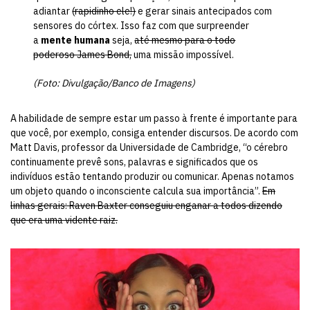
adiantar
(rapidinho ele!)
e gerar sinais antecipados com
sensores do córtex. Isso faz com que surpreender
a
mente humana
seja,
até mesmo para o todo
poderoso James Bond,
uma missão impossível.
(Foto: Divulgação/Banco de Imagens)
A habilidade de sempre estar um passo à frente é importante para
que você, por exemplo, consiga entender discursos. De acordo com
Matt Davis, professor da Universidade de Cambridge, “o cérebro
continuamente prevê sons, palavras e significados que os
indivíduos estão tentando produzir ou comunicar. Apenas notamos
um objeto quando o inconsciente calcula sua importância”.
Em
linhas gerais: Raven Baxter conseguiu enganar a todos dizendo
que era uma vidente raiz.