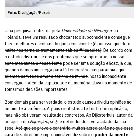
Foto: Divulgação/Pexels
Uma pesquisa realizada pela
Universidade de Nijmegen
, na
Holanda, teve um resultado chocante: o subconsciente consegue
fazer melhores escolhas do que o consciente
(é por isso que dormir
muito nos torna extremamente sábios #ficaadica)
. De acordo com
o estudo, distrair-se dos problemas
que sempre tiram o nosso
sono mas nunca a nossa fome
pode ser uma solução eficaz, já que,
quando damos um chega para lá temporário nas paranoias
que
criamos com todo amor e carinho do mundo
, nosso inconsciente
consegue ir além da capacidade da memória ativa no momento de
tomarmos decisões importantes.
Bom demais para ser verdade, o estudo
causou
dividiu opiniões no
ambiente acadêmico. Alguns cientistas até tentaram replicá-lo,
mas não obtiveram resultados concretos. Ap Dijksterhuis, autor da
pesquisa em
Nijmegen
, segue defendendo a veracidade da sua
tese.
Até que se prove o contrário, muitos acreditarão no que esse
cara de sobrenome impronunciável diz sobre o
poder
da
mente