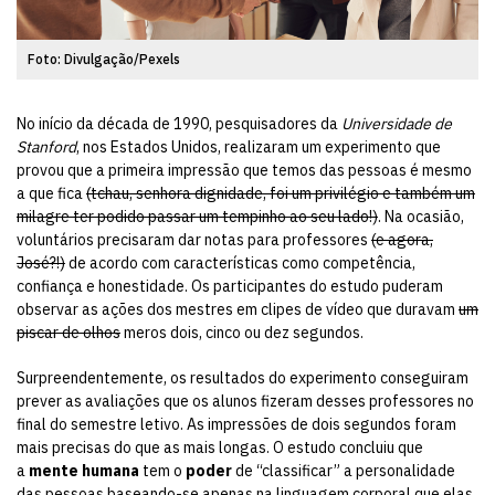
Foto: Divulgação/Pexels
No início da década de 1990, pesquisadores da
Universidade de
Stanford
, nos Estados Unidos, realizaram um experimento que
provou que a primeira impressão que temos das pessoas é mesmo
a que fica
(tchau, senhora dignidade, foi um privilégio e também um
milagre ter podido passar um tempinho ao seu lado!)
. Na ocasião,
voluntários precisaram dar notas para professores
(e agora,
José?!)
de acordo com características como competência,
confiança e honestidade. Os participantes do estudo puderam
observar as ações dos mestres em clipes de vídeo que duravam
um
piscar de olhos
meros dois, cinco ou dez segundos.
Surpreendentemente, os resultados do experimento conseguiram
prever as avaliações que os alunos fizeram desses professores no
final do semestre letivo. As impressões de dois segundos foram
mais precisas do que as mais longas. O estudo concluiu que
a
mente humana
tem o
poder
de “classificar” a personalidade
das pessoas baseando-se apenas na linguagem corporal que elas