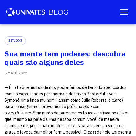
ESTUDOS
Sua mente tem poderes: descubra
quais são alguns deles
5 MAIO
2022
➡ É fato que muitos de nós gostaríamos de ter sido abençoados
com as capacidades paranormais de Raven Baxter* (Raven-
Symoné,
uma linda mulher**, assim como Julia Roberts, é claro
)
para conseguirmos prever nosso
próximo
date
com
o
crush
futuro.
Sem medo de parecermos loucos,
arriscamos dizer
que, mesmo na pele de uma pessoa comum, você, de maneira
inconsciente, já usa habilidades incríveis para viver sua vida
com
graça e leveza
da melhor forma possível. O
post
de hoje apresenta