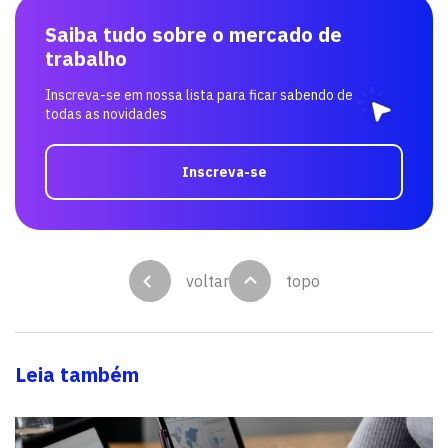
Saiba tudo sobre o mercado de
trabalho
Inscreva-se em nossa lista para ficar sabendo de
todas as novidades
Inscreva-se
voltar
topo
Leia também