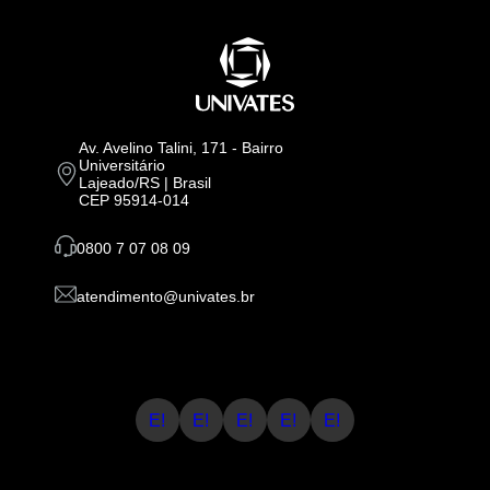
Av. Avelino Talini, 171 - Bairro
Universitário
Lajeado/RS | Brasil
CEP 95914-014
0800 7 07 08 09
atendimento@univates.br
E!
E!
E!
E!
E!