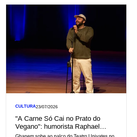
CULTURA
23/07/2026
"A Carne Só Cai no Prato do
Vegano": humorista Raphael
Ghanem volta a Lajeado para
Ghanem sobe ao palco do Teatro Univates no