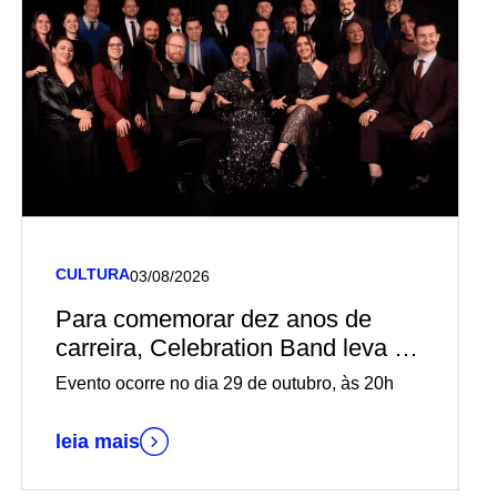
CULTURA
03/08/2026
Para comemorar dez anos de
carreira, Celebration Band leva o
espetáculo “A Time to Remember”
Evento ocorre no dia 29 de outubro, às 20h
ao palco do Teatro Univates
leia mais