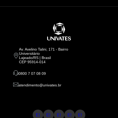
Av. Avelino Talini, 171 - Bairro
Universitário
Lajeado/RS | Brasil
CEP 95914-014
0800 7 07 08 09
atendimento@univates.br
E!
E!
E!
E!
E!