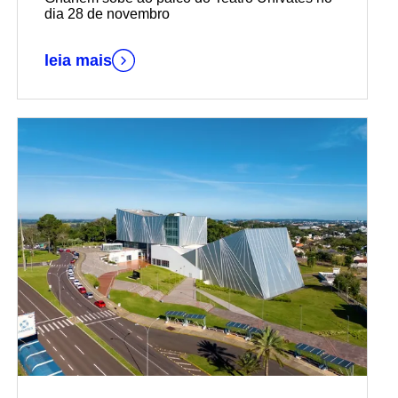
apresentar novo show solo
dia 28 de novembro
leia mais