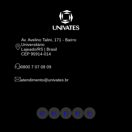
Av. Avelino Talini, 171 - Bairro
Universitário
Lajeado/RS | Brasil
CEP 95914-014
0800 7 07 08 09
atendimento@univates.br
E!
E!
E!
E!
E!