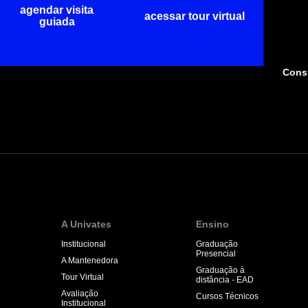
agendar visita
acessar tour virtual
guiada
Consu
A Univates
Ensino
Institucional
Graduação
Presencial
A Mantenedora
Graduação à
Tour Virtual
distância - EAD
Avaliação
Cursos Técnicos
Institucional