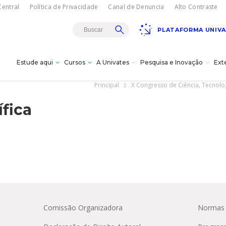
entral
Política de Privacidade
Canal de Denuncia
Alto Contraste
PLATAFORMA UNIV
Estude aqui
Cursos
A Univates
Pesquisa e Inovação
Ext
Principal
X Congresso de Ciência, Tecnol
Teatro Univates
fica
gresso
sencial
rojetos de
es
istância - EAD
a
s
s à
s e bolsas
vação
dagógica
vates?
Doutorados
itucional
cnológica da
úde
ovates
s
ões/MBA
Carreiras
18/08
Gala Concert com
turais
Oksana Bondareva e
Comissão Organizadora
Normas 
Institucional
Cursos Crie
Pesquisa
The Moscow Ballet em
omas
cê -
Lajeado