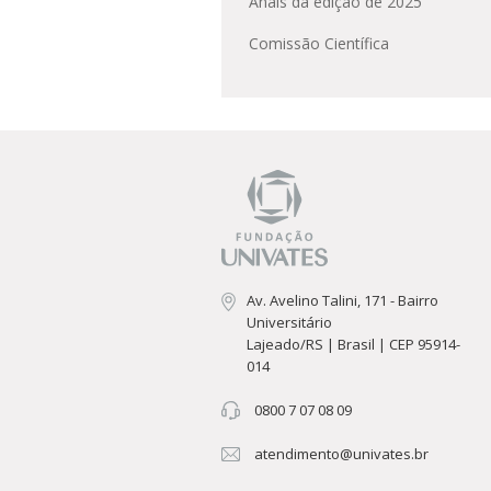
Anais da edição de 2025
Residências 
Trabalhe Con
Orquestra Gus
Univates
Comissão Científica
Av. Avelino Talini, 171 - Bairro
Universitário
Lajeado/RS | Brasil | CEP 95914-
014
0800 7 07 08 09
atendimento@univates.br