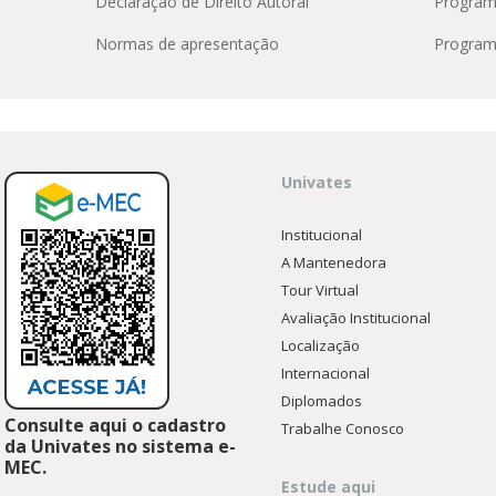
Declaração de Direito Autoral
Progra
Médicas
osco
tavo Adolfo
Normas de apresentação
Program
Univates
Institucional
A Mantenedora
Tour Virtual
Avaliação Institucional
Localização
Internacional
Diplomados
Consulte aqui o cadastro
Trabalhe Conosco
da Univates no sistema e-
MEC.
Estude aqui