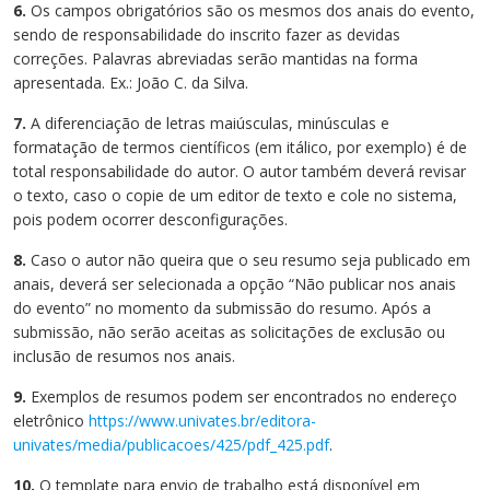
6.
Os campos obrigatórios são os mesmos dos anais do evento,
sendo de responsabilidade do inscrito fazer as devidas
correções. Palavras abreviadas serão mantidas na forma
apresentada. Ex.: João C. da Silva.
7.
A diferenciação de letras maiúsculas, minúsculas e
formatação de termos científicos (em itálico, por exemplo) é de
total responsabilidade do autor. O autor também deverá revisar
o texto, caso o copie de um editor de texto e cole no sistema,
pois podem ocorrer desconfigurações.
8.
Caso o autor não queira que o seu resumo seja publicado em
anais, deverá ser selecionada a opção “Não publicar nos anais
do evento” no momento da submissão do resumo. Após a
submissão, não serão aceitas as solicitações de exclusão ou
inclusão de resumos nos anais.
9.
Exemplos de resumos podem ser encontrados no endereço
eletrônico
https://www.univates.br/editora-
univates/media/publicacoes/425/pdf_425.pdf
.
10.
O template para envio de trabalho está disponível em