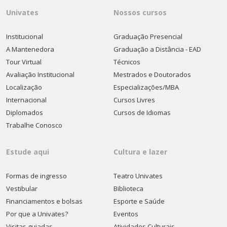
Univates
Nossos cursos
Institucional
Graduação Presencial
A Mantenedora
Graduação a Distância - EAD
Tour Virtual
Técnicos
Avaliação Institucional
Mestrados e Doutorados
Localização
Especializações/MBA
Internacional
Cursos Livres
Diplomados
Cursos de Idiomas
Trabalhe Conosco
Estude aqui
Cultura e lazer
Formas de ingresso
Teatro Univates
Vestibular
Biblioteca
Financiamentos e bolsas
Esporte e Saúde
Por que a Univates?
Eventos
Visitas guiadas
Atividades Culturais