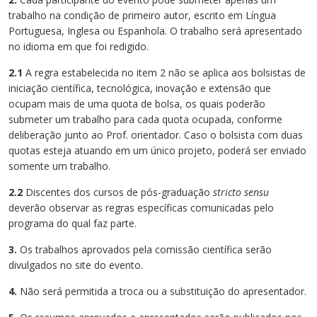
Cursos de Idiomas
Diplomados
Univates & Você - Comunidade
Escolas
trabalho na condição de primeiro autor, escrito em Língua
Portuguesa, Inglesa ou Espanhola. O trabalho será apresentado
Residências Médicas
Trabalhe Conosco
Orquestra Gustavo Adolfo
no idioma em que foi redigido.
Univates
2.1
A regra estabelecida no item 2 não se aplica aos bolsistas de
iniciação científica, tecnológica, inovação e extensão que
ocupam mais de uma quota de bolsa, os quais poderão
submeter um trabalho para cada quota ocupada, conforme
deliberação junto ao Prof. orientador. Caso o bolsista com duas
quotas esteja atuando em um único projeto, poderá ser enviado
somente um trabalho.
2.2
Discentes dos cursos de pós-graduação
stricto sensu
deverão observar as regras específicas comunicadas pelo
programa do qual faz parte.
3.
Os trabalhos aprovados pela comissão científica serão
divulgados no site do evento.
4.
Não será permitida a troca ou a substituição do apresentador.