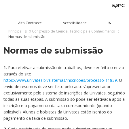
5,8°C
Alto Contraste
Acessibilidade
Principal
X Congresso de Ciência, Tecnologia e Conhecimento
Normas de submissão
Normas de submissão
tude aqui
rsos
Univates
squisa e Inovação
tensão
ltura e Lazer
rviços
voltar
voltar
voltar
voltar
voltar
voltar
voltar
Formas de ingresso
Graduação Presencial
Institucional
Pesquisa
Programas e Projetos de
Teatro Univates
Alunos
Extensão
1.
Para efetivar a submissão de trabalhos, deve ser feito o envio
Vestibular
Graduação a Distância - EAD
A Mantenedora
Tecnovates
Vocal Univates
Comunidade
através do site
Cursos Abertos à Comunidade
https://www.univates.br/sistemas/inscricoes/processo-11839.
O
Financiamentos e bolsas
Técnicos
Tour Virtual
Portal da Inovação
Biblioteca
Diplomados
envio de resumos deve ser feito pelo autor/apresentador
Assessoria Pedagógica Externa
exclusivamente pelo sistema de inscrições da Univates, seguindo
Por que a Univates?
Mestrados e Doutorados
Avaliação Institucional
Incubadora Tecnológica da
Esporte e Saúde
Empresas
todas as suas etapas. A submissão só pode ser efetivada após a
Univates - Inovates
inscrição e o pagamento da taxa correspondente (quando
Visitas guiadas
Especializações/MBA
Localização
Eventos
Plataforma de Carreiras
aplicável). Alunos e bolsistas da Univates estão isentos do
pagamento da taxa de submissão.
Blog Univates
Cursos Crie
Internacional
Atividades Culturais
+Ação
2.
Cada participante do evento pode submeter apenas um