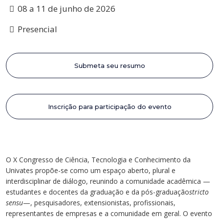
Cursos de Idiomas
Diplomados
Univates & Você - Comunidade
Escolas
08 a 11 de junho de 2026
Residências Médicas
Trabalhe Conosco
Orquestra Gustavo Adolfo
Presencial
Univates
Submeta seu resumo
Inscrição para participação do evento
O X Congresso de Ciência, Tecnologia e Conhecimento da
Univates propõe-se como um espaço aberto, plural e
interdisciplinar de diálogo, reunindo a comunidade acadêmica —
estudantes e docentes da graduação e da pós-graduação
stricto
sensu
—, pesquisadores, extensionistas, profissionais,
representantes de empresas e a comunidade em geral. O evento