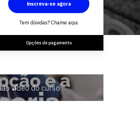
inscreva-se agora
Fale conosco
Tem dúvidas? Chame aqui.
Opções de pagamento
 ao vídeo do curso
novação
formamos profissionais capaze
ao
transformar matérias-primas e
s,
melhorar processos, a fim de