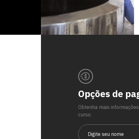
Opções de p
Escolha a vaga que você
quer concorrer:
Obtenha mais informações
curso.