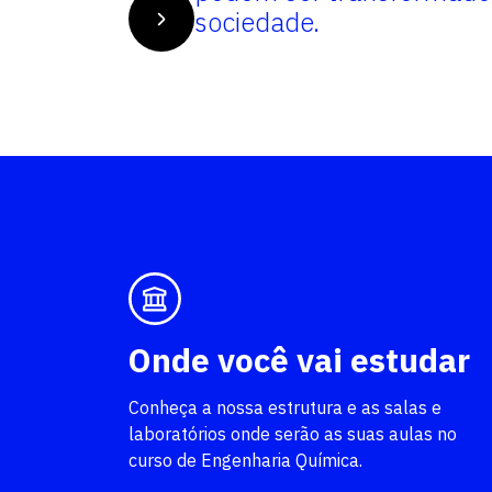
s no meio
sociedade.
Onde você vai estudar
Conheça a nossa estrutura e as salas e
laboratórios onde serão as suas aulas no
curso de Engenharia Química.