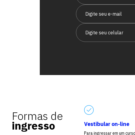
vagas para início de curso
vagas a partir do 2º ano de curso
Formas de
ingresso
Vestibular on-line
Para ingressar em um curs