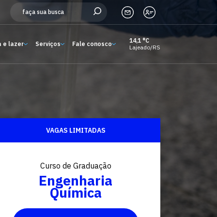
14,1 °C
 e lazer
Serviços
Fale conosco
Lajeado/RS
Estude aqui
Ensino
A Univates
Pesquisa e Inovação
VAGAS LIMITADAS
Extensão
Curso de Graduação
Cultura e lazer
Engenharia
Química
Serviços