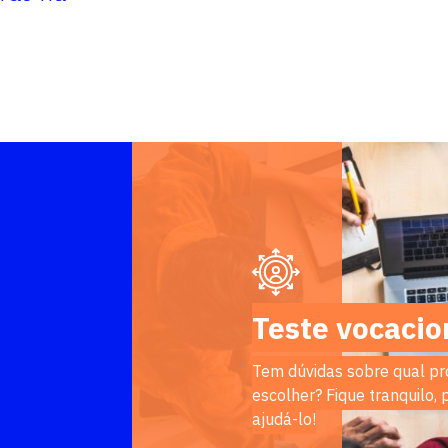
Teste vocacio
Tem dúvidas sobre qual pr
escolher? Fique tranquilo,
ajudá-lo!