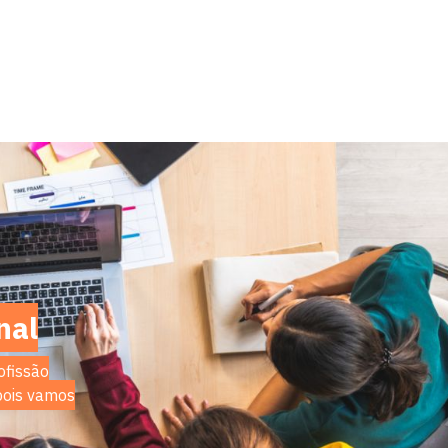
minimizar os impactos no meio
ambiente.
nal
ofissão
 pois vamos