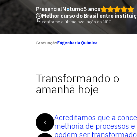
Presencial
Noturno
5 anos
Melhor curso do Brasil entre institui
conforme a última avaliação do MEC
Graduação
Engenharia Química
Transformando o
amanhã hoje
is capazes de
Acreditamos que a conce
-primas e
melhoria de processos e
 fim de
podem ser transformado