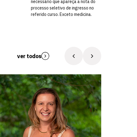
necessário que apareça a nota do
processo seletivo de ingresso no
referido curso. Exceto medicina.
ver todos
Sou profes
sempre apr
coisas que