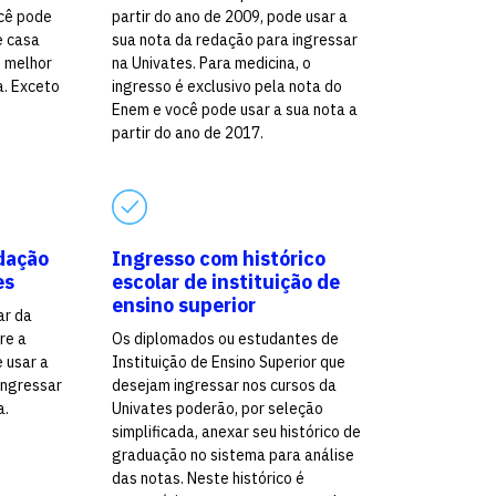
cê pode
partir do ano de 2009, pode usar a
e casa
sua nota da redação para ingressar
o melhor
na Univates. Para medicina, o
a. Exceto
ingresso é exclusivo pela nota do
Enem e você pode usar a sua nota a
partir do ano de 2017.
dação
Ingresso com histórico
es
escolar de instituição de
ensino superior
ar da
re a
Os diplomados ou estudantes de
e usar a
Instituição de Ensino Superior que
ingressar
desejam ingressar nos cursos da
a.
Univates poderão, por seleção
simplificada, anexar seu histórico de
graduação no sistema para análise
das notas. Neste histórico é