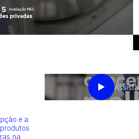
Avaliação MEC
ções privadas
Assista
pção e a
Por meio da criatividade e i
 produtos
como práticas de incentivo 
ras na
protagonismo dos estudante