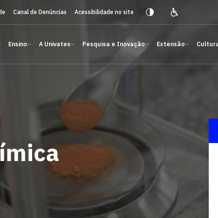
de
Canal de Denúncias
Acessibilidade no site
Ensino
A Univates
Pesquisa e Inovação
Extensão
Cultura
ímica