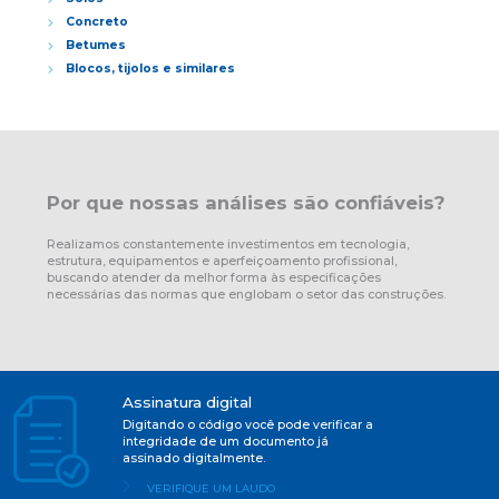
Concreto
Betumes
Blocos, tijolos e similares
Por que nossas análises são confiáveis?
Realizamos constantemente investimentos em tecnologia,
estrutura, equipamentos e aperfeiçoamento profissional,
buscando atender da melhor forma às especificações
necessárias das normas que englobam o setor das construções.
Assinatura digital
Digitando o código você pode verificar a
integridade de um documento já
assinado digitalmente.
VERIFIQUE UM LAUDO