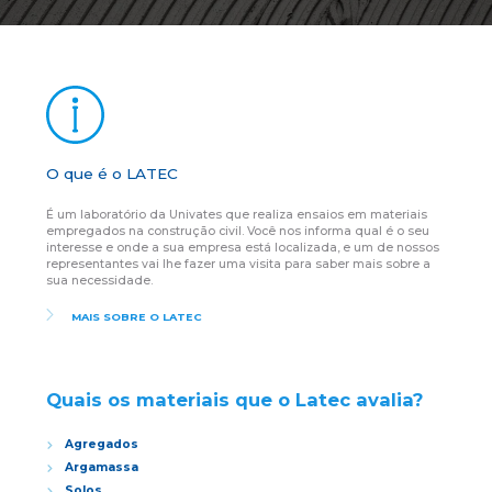
Cursos de Idiomas
Diplomados
Univates & Você - Comunidade
Escolas
Residências Médicas
Trabalhe Conosco
Orquestra Gustavo Adolfo
Univates
O que é o LATEC
É um laboratório da Univates que realiza ensaios em materiais
empregados na construção civil. Você nos informa qual é o seu
interesse e onde a sua empresa está localizada, e um de nossos
representantes vai lhe fazer uma visita para saber mais sobre a
sua necessidade.
MAIS SOBRE O LATEC
Quais os materiais que o Latec avalia?
Agregados
Argamassa
Solos