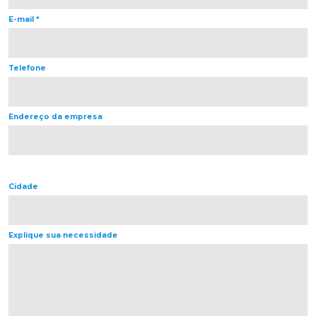
Cursos de Idiomas
Diplomados
Univates & Você - Comunidade
Escolas
E-mail *
Residências Médicas
Trabalhe Conosco
Orquestra Gustavo Adolfo
Univates
Telefone
Endereço da empresa
Cidade
Explique sua necessidade