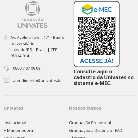
Av. Avelino Talini, 171 - Bairro
Universitário
Lajeado/RS | Brasil | CEP
95914-014
0800 7 07 08 09
Consulte aqui o
cadastro da Univates no
atendimento@univates.br
sistema e-MEC.
Univates
Nossos cursos
Institucional
Graduação Presencial
A Mantenedora
Graduação a Distância - EAD