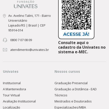
Av. Avelino Talini, 171 - Bairro
Universitário
Lajeado/RS | Brasil | CEP
95914-014
0800 7 07 08 09
Consulte aqui o
cadastro da Univates no
atendimento@univates.br
sistema e-MEC.
Univates
Nossos cursos
Institucional
Graduação Presencial
A Mantenedora
Graduação a Distância - EAD
Tour Virtual
Técnicos
Avaliação Institucional
Mestrados e Doutorados
Localização
Especializações/MBA