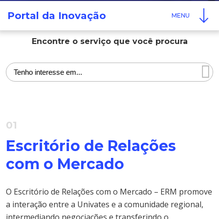
Cursos de Idiomas
Diplomados
Univates & Você - Comunidade
Escolas
Portal da Inovação
Residências Médicas
Trabalhe Conosco
Orquestra Gustavo Adolfo
Univates
Encontre o serviço que você procura
01
Escritório de Relações
com o Mercado
O Escritório de Relações com o Mercado – ERM promove
a interação entre a Univates e a comunidade regional,
intermediando negociações e transferindo o