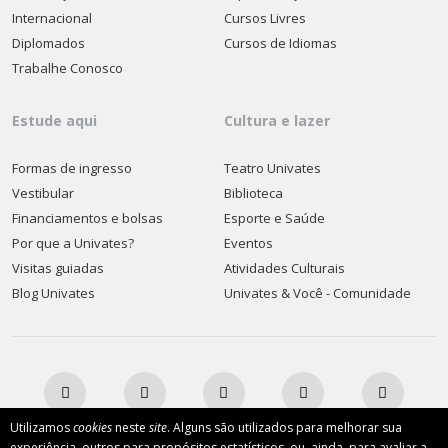
Internacional
Cursos Livres
Diplomados
Cursos de Idiomas
Trabalhe Conosco
Estude aqui
Cultura e lazer
Formas de ingresso
Teatro Univates
Vestibular
Biblioteca
Financiamentos e bolsas
Esporte e Saúde
Por que a Univates?
Eventos
Visitas guiadas
Atividades Culturais
Blog Univates
Univates & Você - Comunidade
Utilizamos
cookies
neste
site
. Alguns são utilizados para melhorar sua
experiência, outros para propósitos estatísticos, ou, ainda, para avaliar a