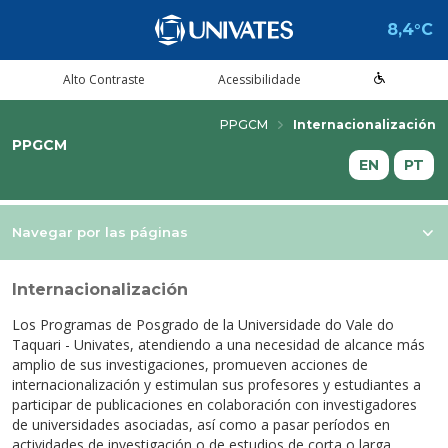
8,4°C
Alto Contraste
Acessibilidade
PPGCM
Internacionalización
PPGCM
Estude aqui
Cursos
A Univates
Pesquisa e Inovação
Extensão
Cultura e Lazer
Serviços
voltar
voltar
voltar
voltar
voltar
voltar
voltar
EN
PT
Formas de ingresso
Graduação Presencial
Institucional
Pesquisa
Programas e Projetos de Extensão
Teatro Univates
Alunos
Navegar por las páginas
Vestibular
Graduação a Distância - EAD
A Mantenedora
Tecnovates
Cursos Abertos à Comunidade
Vocal Univates
Comunidade
Internacionalización
Financiamentos e bolsas
Técnicos
Tour Virtual
Portal da Inovação
Assessoria Pedagógica Externa
Biblioteca
Diplomados
Los Programas de Posgrado de la Universidade do Vale do
Por que a Univates?
Mestrados e Doutorados
Avaliação Institucional
Incubadora Tecnológica da Univates -
Esporte e Saúde
Empresas
Taquari - Univates, atendiendo a una necesidad de alcance más
Inovates
amplio de sus investigaciones, promueven acciones de
Visitas guiadas
Especializações/MBA
Localização
Eventos
Plataforma de Carreiras
internacionalización y estimulan sus profesores y estudiantes a
participar de publicaciones en colaboración con investigadores
Blog Univates
Cursos Crie
Internacional
Atividades Culturais
+Ação
de universidades asociadas, así como a pasar períodos en
actividades de investigación o de estudios de corta o larga