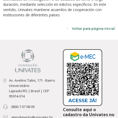
Cursos de Idiomas
Diplomados
Univates & Você - Comunidade
Escolas
duración, mediante selección en edictos específicos. En este
sentido, Univates mantiene acuerdos de cooperación con
Residências Médicas
Trabalhe Conosco
Orquestra Gustavo Adolfo Univates
instituciones de diferentes países
Voltar para página inicial
Av. Avelino Talini, 171 - Bairro
Universitário
Lajeado/RS | Brasil | CEP
95914-014
0800 7 07 08 09
Consulte aqui o
cadastro da Univates no
atendimento@univates.br