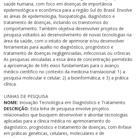
Cursos de Idiomas
Diplomados
Univates & Você - Comunidade
Escolas
saúde humana, com foco em doenças de importância
epidemiológica e econômica para a região Sul do Brasil. Envolve
Residências Médicas
Trabalhe Conosco
Orquestra Gustavo Adolfo Univates
as áreas de epidemiologia, fisiopatologia, diagnóstico e
tratamento de doenças, incluindo os transtornos do
comportamento. Também objetiva desenvolver projetos de
pesquisa voltados ao desenvolvimento de novas tecnologias na
área da saúde, com o intuito de aprimorar e/ou desenvolver
ferramentas para auxílio no diagnóstico, prognóstico e
tratamento de doenças negligenciadas, infecciosas ou crônicas.
As pesquisas vinculadas a essa área de concentração permitirão
a aproximação de três eixos fundamentais para o avanço
médico-científico no contexto da medicina translacional: 1) a
pesquisa molecular e celular; 2) a bioinformática; e 3) a prática
clínica.
LINHAS DE PESQUISA
NOME:
Inovação Tecnológica em Diagnóstico e Tratamento
DESCRIÇÃO:
Esta linha de pesquisa envolve projetos
relacionados que busquem desenvolver e abordar tecnologias
aplicadas para a clínica médica no aprimoramento do
diagnóstico, prognóstico e tratamento de doenças, com ênfase
em práticas genéticas, celulares, moleculares e de