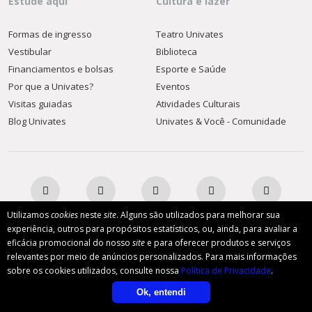
Estude aqui
Cultura e lazer
Formas de ingresso
Teatro Univates
Vestibular
Biblioteca
Financiamentos e bolsas
Esporte e Saúde
Por que a Univates?
Eventos
Visitas guiadas
Atividades Culturais
Blog Univates
Univates & Você - Comunidade
Utilizamos
cookies
neste
site
. Alguns são utilizados para melhorar sua
experiência, outros para propósitos estatísticos, ou, ainda, para avaliar a
eficácia promocional do nosso
site
e para oferecer produtos e serviços
AFILIADA:
relevantes por meio de anúncios personalizados. Para mais informações
Dúvidas?
sobre os cookies utilizados, consulte nossa
Política de Privacidade
.
Instituição de Ensino Superior Comunitária
Ok, entendi