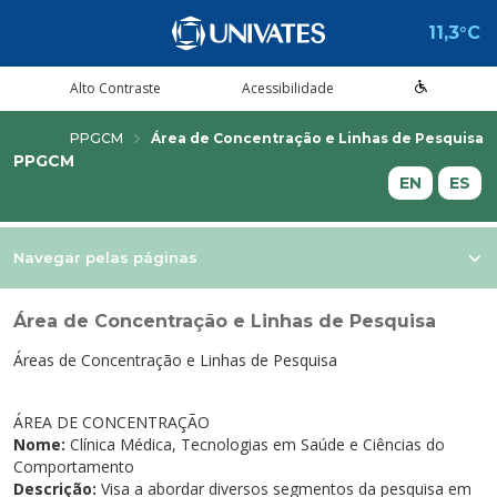
11,3°C
Alto Contraste
Acessibilidade
PPGCM
Área de Concentração e Linhas de Pesquisa
PPGCM
Estude aqui
Cursos
A Univates
Pesquisa e Inovação
Extensão
Cultura e Lazer
Serviços
voltar
voltar
voltar
voltar
voltar
voltar
voltar
EN
ES
Formas de ingresso
Graduação Presencial
Institucional
Pesquisa
Programas e Projetos de Extensão
Teatro Univates
Alunos
Navegar pelas páginas
Vestibular
Graduação a Distância - EAD
A Mantenedora
Tecnovates
Cursos Abertos à Comunidade
Vocal Univates
Comunidade
Área de Concentração e Linhas de Pesquisa
Financiamentos e bolsas
Técnicos
Tour Virtual
Portal da Inovação
Assessoria Pedagógica Externa
Biblioteca
Diplomados
Áreas de Concentração e Linhas de Pesquisa
Por que a Univates?
Mestrados e Doutorados
Avaliação Institucional
Incubadora Tecnológica da Univates -
Esporte e Saúde
Empresas
Inovates
Visitas guiadas
Especializações/MBA
Localização
Eventos
Plataforma de Carreiras
ÁREA DE CONCENTRAÇÃO
Nome:
Clínica Médica, Tecnologias em Saúde e Ciências do
Blog Univates
Cursos Crie
Internacional
Atividades Culturais
+Ação
Comportamento
Descrição:
Visa a abordar diversos segmentos da pesquisa em