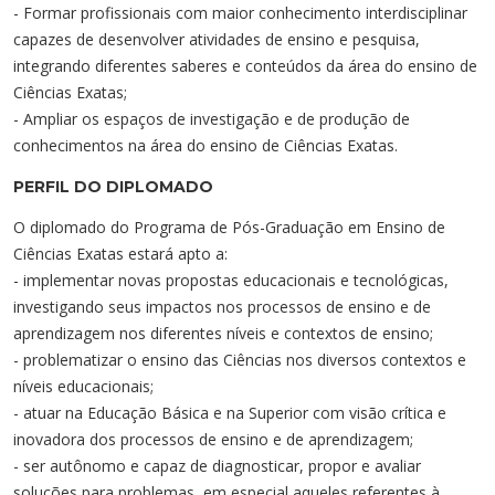
Cursos de Idiomas
Diplomados
Univates & Você - Comunidade
Escolas
- Formar profissionais com maior conhecimento interdisciplinar
capazes de desenvolver atividades de ensino e pesquisa,
Residências Médicas
Trabalhe Conosco
Orquestra Gustavo Adolfo Univates
integrando diferentes saberes e conteúdos da área do ensino de
Ciências Exatas;
- Ampliar os espaços de investigação e de produção de
conhecimentos na área do ensino de Ciências Exatas.
PERFIL DO DIPLOMADO
O diplomado do Programa de Pós-Graduação em Ensino de
Ciências Exatas estará apto a:
- implementar novas propostas educacionais e tecnológicas,
investigando seus impactos nos processos de ensino e de
aprendizagem nos diferentes níveis e contextos de ensino;
- problematizar o ensino das Ciências nos diversos contextos e
níveis educacionais;
- atuar na Educação Básica e na Superior com visão crítica e
inovadora dos processos de ensino e de aprendizagem;
- ser autônomo e capaz de diagnosticar, propor e avaliar
soluções para problemas, em especial aqueles referentes à