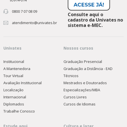
0800 7 07 08 09
Consulte aqui o
cadastro da Univates no
atendimento@univates.br
sistema e-MEC.
Univates
Nossos cursos
Institucional
Graduação Presencial
A Mantenedora
Graduação a Distância - EAD
Tour Virtual
Técnicos
Avaliação Institucional
Mestrados e Doutorados
Localização
Especializações/MBA
Internacional
Cursos Livres
Diplomados
Cursos de Idiomas
Trabalhe Conosco
Estude aqui
Cultura e lazer