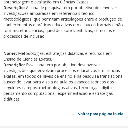
aprendizagem e avaliação em Ciências Exatas.
Cursos de Idiomas
Diplomados
Univates & Você - Comunidade
Escolas
Descrição:
A linha de pesquisa tem por objetivo desenvolver
investigações amparadas em referenciais teórico-
Residências Médicas
Trabalhe Conosco
Orquestra Gustavo Adolfo Univates
metodológicos, que permitam articulações entre a produção de
conhecimentos e práticas educativas em espaços formais e não
formais, etnociências, questões sociocientíficas, currículos e
processos de inclusão.
Nome:
Metodologias, estratégias didáticas e recursos em
Ensino de Ciências Exatas.
Descrição:
Essa linha tem por objetivo desenvolver
investigações que envolvam processos educativos em ciências
exatas, em todos os níveis de ensino e na pesquisa translacional,
buscando levar para a sala de aula os avanços teóricos dos
seguintes campos: metodologias ativas, tecnologias digitais,
pensamento computacional, experimentação e estratégias
didáticas.
Voltar para página inicial