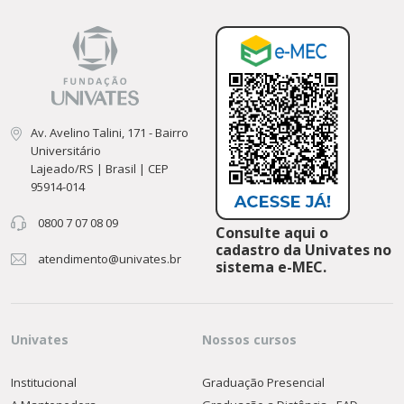
Av. Avelino Talini, 171 - Bairro
Universitário
Lajeado/RS | Brasil | CEP
95914-014
0800 7 07 08 09
Consulte aqui o
cadastro da Univates no
atendimento@univates.br
sistema e-MEC.
Univates
Nossos cursos
Institucional
Graduação Presencial