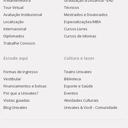
A Mantenedora
Graduação a Distância - EAD
Tour Virtual
Técnicos
Avaliação Institucional
Mestrados e Doutorados
Localização
Especializações/MBA
Internacional
Cursos Livres
Diplomados
Cursos de Idiomas
Trabalhe Conosco
Estude aqui
Cultura e lazer
Formas de ingresso
Teatro Univates
Vestibular
Biblioteca
Financiamentos e bolsas
Esporte e Saúde
Por que a Univates?
Eventos
Visitas guiadas
Atividades Culturais
Blog Univates
Univates & Você - Comunidade