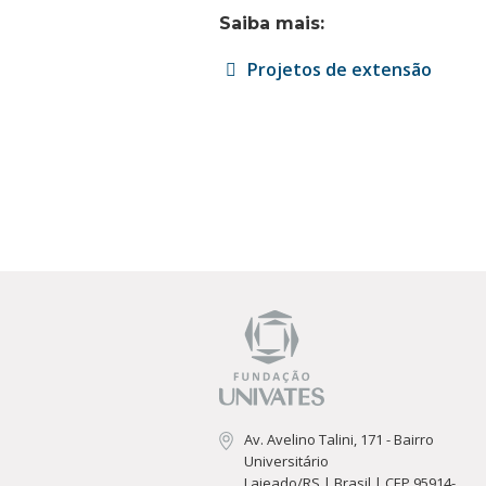
Cursos de Idiomas
Diplomados
Univates & Você - Com
Escolas
Saiba mais:
Residências Médicas
Trabalhe Conosco
Orquestra Gustavo Ado
Projetos de extensão
Av. Avelino Talini, 171 - Bairro
Universitário
Lajeado/RS | Brasil | CEP 95914-