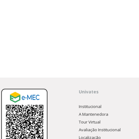
unidade
lfo Univates
Univates
Institucional
A Mantenedora
Tour Virtual
Avaliação Institucional
Localização