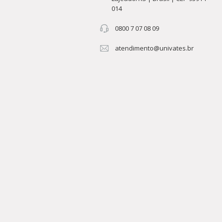
014
0800 7 07 08 09
atendimento@univates.br