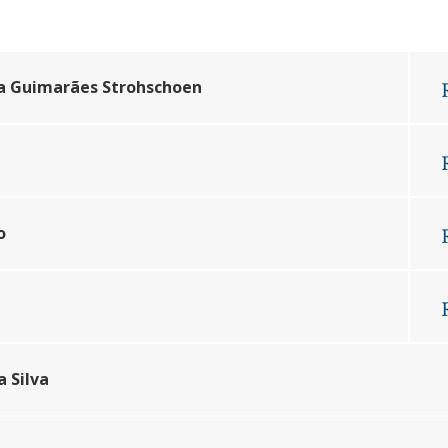
unidade
lfo Univates
da Guimarães Strohschoen
o
a Silva