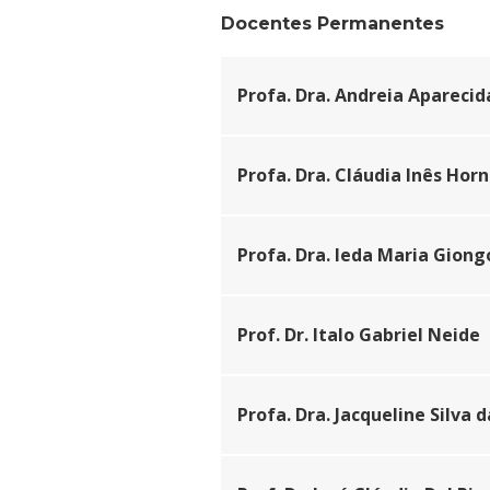
Cursos de Idiomas
Diplomados
Univates & Você - Com
Escolas
Docentes Permanentes
Residências Médicas
Trabalhe Conosco
Orquestra Gustavo Ado
Profa. Dra. Andreia Apareci
Profa. Dra. Cláudia Inês Horn
Profa. Dra. Ieda Maria Giong
Prof. Dr. Italo Gabriel Neide
Profa. Dra. Jacqueline Silva d