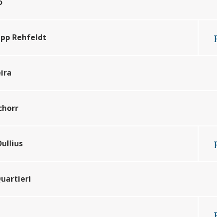
o
epp Rehfeldt
ira
chorr
ullius
Quartieri