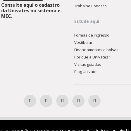
Consulte aqui o cadastro
Trabalhe Conosco
da Univates no sistema e-
MEC.
Estude aqui
Formas de ingresso
Vestibular
Financiamentos e bolsas
Por que a Univates?
Visitas guiadas
Blog Univates
Ensino Superior Comunitária
ar sua experiência, outros para propósitos estatísticos, ou, ainda,