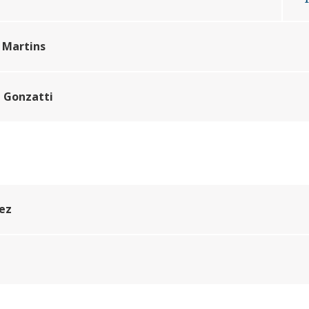
 Martins
i Gonzatti
rez