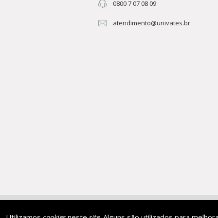
0800 7 07 08 09
atendimento@univates.br
AFILIADA:
Instituição de 
Utilizamos
cookies
neste
site
. Alguns são utilizados para melhor