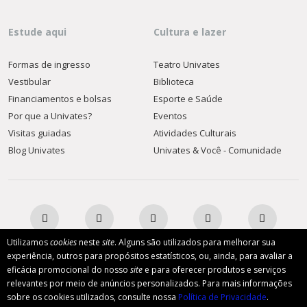
Estude aqui
Cultura e lazer
Formas de ingresso
Teatro Univates
Vestibular
Biblioteca
Financiamentos e bolsas
Esporte e Saúde
Por que a Univates?
Eventos
Visitas guiadas
Atividades Culturais
Blog Univates
Univates & Você - Comunidade
Utilizamos
cookies
neste
site
. Alguns são utilizados para melhorar sua
experiência, outros para propósitos estatísticos, ou, ainda, para avaliar a
eficácia promocional do nosso
site
e para oferecer produtos e serviços
AFILIADA:
relevantes por meio de anúncios personalizados. Para mais informações
Inscreva-se
Dúvidas?
sobre os cookies utilizados, consulte nossa
Política de Privacidade
.