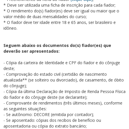
Cursos de Idiomas
Diplomados
Univates & Você - Comunidade
Escolas
* Deve ser utilizada uma ficha de inscrição para cada fiador;
* O rendimento do(s) fiador(es) deve ser igual ou maior que o
Residências Médicas
Trabalhe Conosco
Orquestra Gustavo Adolfo Univates
valor médio de duas mensalidades do curso;
* O fiador deve ter idade entre 18 e 65 anos, ser brasileiro e
idôneo.
Seguem abaixo os documentos do(s) fiador(es) que
deverão ser apresentados:
- Cópia da carteira de Identidade e CPF do fiador e do cônjuge
deste;
- Comprovação do estado civil (certidão de nascimento
atualizada** (se solteiro ou divorciado), de casamento, de óbito
do cônjuge);
- Cópia da última Declaração de Imposto de Renda Pessoa Física
do fiador e do cônjuge deste (se declarante);
- Comprovante de rendimentos (três últimos meses), conforme
as seguintes situações:
- Se autônomo: DECORE (emitida por contador);
- Se aposentado: cópias dos recibos de benefício ou
aposentadoria ou cópia do extrato bancário;