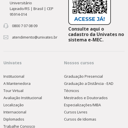
Universitário
Lajeado/RS | Brasil | CEP
95914-014
0800 7 07 08 09
Consulte aqui o
cadastro da Univates no
atendimento@univates.br
sistema e-MEC.
Univates
Nossos cursos
Institucional
Graduação Presencial
A Mantenedora
Graduação a Distância - EAD
Tour Virtual
Técnicos
Avaliação Institucional
Mestrados e Doutorados
Localização
Especializações/MBA
Internacional
Cursos Livres
Diplomados
Cursos de Idiomas
Trabalhe Conosco