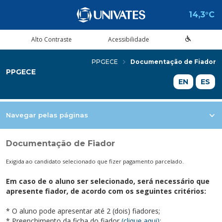
14,3°C
Alto Contraste
Acessibilidade
PPGECE
Documentação de Fiador
PPGECE
Estude aqui
Cursos
A Univates
Pesquisa e Inovação
Extensão
Cultura e Lazer
Serviços
voltar
voltar
voltar
voltar
voltar
voltar
voltar
EN
ES
Formas de ingresso
Graduação Presencial
Institucional
Pesquisa
Programas e Projetos de Extensão
Teatro Univates
Alunos
Navegar pelas páginas
Vestibular
Graduação a Distância - EAD
A Mantenedora
Tecnovates
Cursos Abertos à Comunidade
Vocal Univates
Comunidade
Documentação de Fiador
Financiamentos e bolsas
Técnicos
Tour Virtual
Portal da Inovação
Assessoria Pedagógica Externa
Biblioteca
Diplomados
Exigida ao candidato selecionado que fizer pagamento parcelado.
Por que a Univates?
Mestrados e Doutorados
Avaliação Institucional
Incubadora Tecnológica da Univates -
Esporte e Saúde
Empresas
Inovates
Em caso de o aluno ser selecionado, será necessário que
Visitas guiadas
Especializações/MBA
Localização
Eventos
Plataforma de Carreiras
apresente fiador, de acordo com os seguintes critérios:
Blog Univates
Cursos Crie
Internacional
Atividades Culturais
+Ação
* O aluno pode apresentar até 2 (dois) fiadores;
* Preenchimento da ficha do fiador
(clique aqui)
;