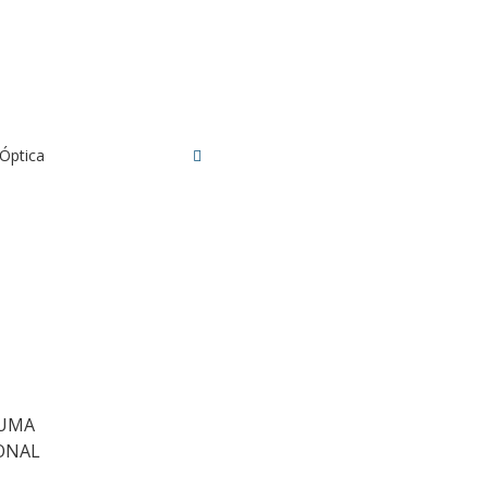
 Óptica
 UMA
IONAL