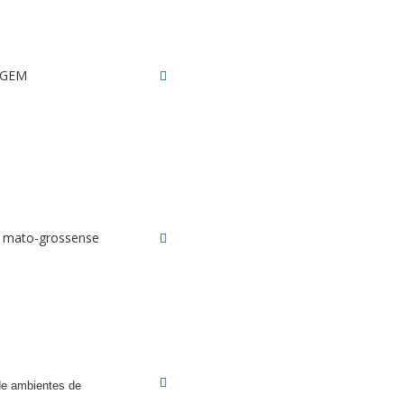
AGEM
o” mato-grossense
de ambientes de