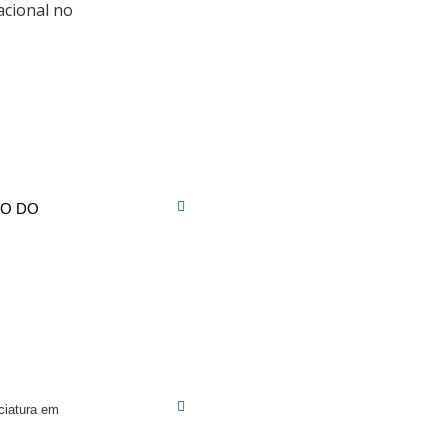
acional no
TO DO
ciatura em