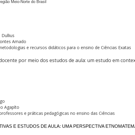
egião Meio-Norte do Brasil
 Dullius
 Pontes Amado
metodologias e recursos didáticos para o ensino de Ciências Exatas
docente por meio dos estudos de aula: um estudo em context
s
ngo
lo Agapíto
rofessores e práticas pedagógicas no ensino das Ciências
TIVAS E ESTUDOS DE AULA: UMA PERSPECTIVA ETNOMATEM