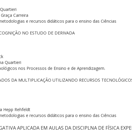
unidade
Quartieri
lfo Univates
 Graça Carreira
metodologias e recursos didáticos para o ensino das Ciências
ACOGNIÇÃO NO ESTUDO DE DERIVADA
ck
ha Quartieri
ológicos nos Processos de Ensino e de Aprendizagem.
CADOS DA MULTIPLICAÇÃO UTILIZANDO RECURSOS TECNOLÓGICOS
ra Hepp Rehfeldt
metodologias e recursos didáticos para o ensino das Ciências
TIVA APLICADA EM AULAS DA DISCIPLNA DE FÍSICA EXPE