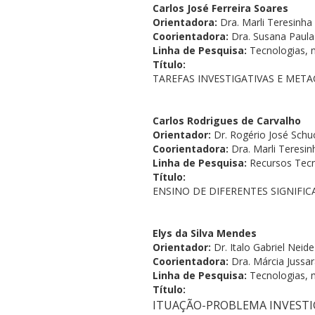
Cursos de Idiomas
Diplomados
Univates & Você - Com
Escolas
Carlos José Ferreira Soares
Orientadora:
Dra. Marli Teresinha 
Residências Médicas
Trabalhe Conosco
Orquestra Gustavo Ado
Coorientadora:
Dra. Susana Paula
Linha de Pesquisa:
Tecnologias, 
Título:
TAREFAS INVESTIGATIVAS E MET
Carlos Rodrigues de Carvalho
Orientador:
Dr. Rogério José Schu
Coorientadora:
Dra. Marli Teresin
Linha de Pesquisa:
Recursos Tecn
Título:
ENSINO DE DIFERENTES SIGNIFI
Elys da Silva Mendes
Orientador:
Dr. Italo Gabriel Neide
Coorientadora:
Dra. Márcia Jussa
Linha de Pesquisa:
Tecnologias, 
Título:
ITUAÇÃO-PROBLEMA INVESTIGA