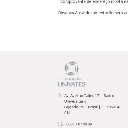
- Comprovante de endereço (conta de á
Observação: A documentação será anal
Av. Avelino Talini, 171 - Bairro
Universitário
Lajeado/RS | Brasil | CEP 95914-
014
0800 7 07 08 09