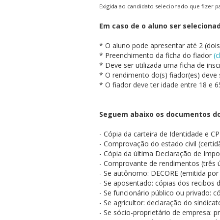
Cursos de Idiomas
Diplomados
Univates & Você - Com
Escolas
Exigida ao candidato selecionado que fizer 
Residências Médicas
Trabalhe Conosco
Orquestra Gustavo Ado
Em caso de o aluno ser selecionad
* O aluno pode apresentar até 2 (dois
* Preenchimento da ficha do fiador
(c
* Deve ser utilizada uma ficha de insc
* O rendimento do(s) fiador(es) deve
* O fiador deve ter idade entre 18 e 6
Seguem abaixo os documentos do(
- Cópia da carteira de Identidade e C
- Comprovação do estado civil (certid
- Cópia da última Declaração de Impo
- Comprovante de rendimentos (três ú
- Se autônomo: DECORE (emitida por 
- Se aposentado: cópias dos recibos 
- Se funcionário público ou privado: 
- Se agricultor: declaração do sindic
- Se sócio-proprietário de empresa: p