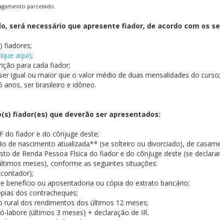
unidade
pagamento parcelado.
lfo Univates
o, será necessário que apresente fiador, de acordo com os seg
) fiadores;
lique aqui)
;
rição para cada fiador;
 ser igual ou maior que o valor médio de duas mensalidades do curso
5 anos, ser brasileiro e idôneo.
s) fiador(es) que deverão ser apresentados:
PF do fiador e do cônjuge deste;
ão de nascimento atualizada** (se solteiro ou divorciado), de casam
sto de Renda Pessoa Física do fiador e do cônjuge deste (se declaran
ltimos meses), conforme as seguintes situações:
contador);
de benefício ou aposentadoria ou cópia do extrato bancário;
cópias dos contracheques;
ato rural dos rendimentos dos últimos 12 meses;
ró-labore (últimos 3 meses) + declaração de IR.