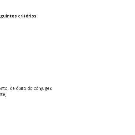
uintes critérios:
;
ento, de óbito do cônjuge);
te);