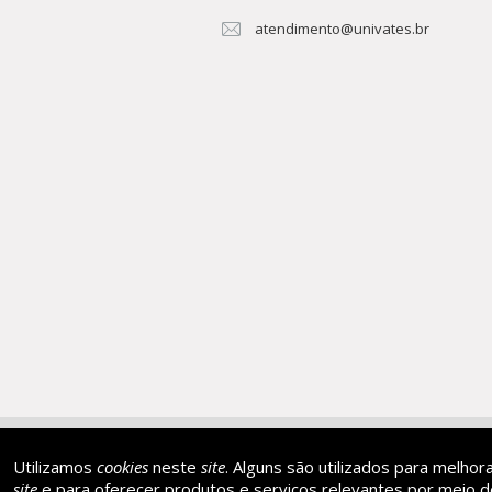
atendimento@univates.br
AFILIADA:
Instituição de 
Utilizamos
cookies
neste
site
. Alguns são utilizados para melhor
site
e para oferecer produtos e serviços relevantes por meio de