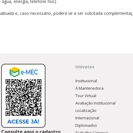
gua, energia, telefone fixo).
isada e, caso necessário, poderá vir a ser solicitada complementaç
Univates
Institucional
A Mantenedora
Tour Virtual
Avaliação Institucional
Localização
Internacional
Diplomados
Consulte aqui o cadastro
Trabalhe Conosco