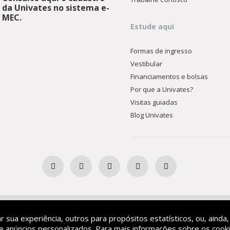
da Univates no sistema e-
MEC.
Estude aqui
Formas de ingresso
Vestibular
Financiamentos e bolsas
Por que a Univates?
Visitas guiadas
Blog Univates
Ensino Superior Comunitária
ar sua experiência, outros para propósitos estatísticos, ou, ainda,
 anúncios personalizados. Para mais informações sobre os cooki