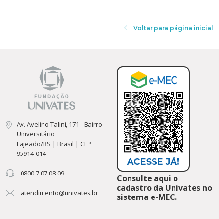
Cursos de Idiomas
Diplomados
Univates & Você - Comunidade
Escolas
Residências Médicas
Trabalhe Conosco
Orquestra Gustavo Adolfo Univates
Voltar para página inicial
Av. Avelino Talini, 171 - Bairro
Universitário
Lajeado/RS | Brasil | CEP
95914-014
0800 7 07 08 09
Consulte aqui o
cadastro da Univates no
atendimento@univates.br
sistema e-MEC.