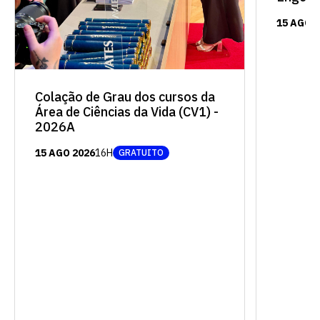
15 AGO 
Colação de Grau dos cursos da
Área de Ciências da Vida (CV1) -
2026A
15 AGO 2026
16H
GRATUITO