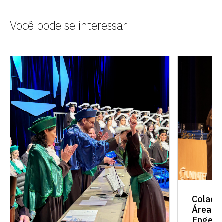
Você pode se interessar
Colaçã
Área de
Engenh