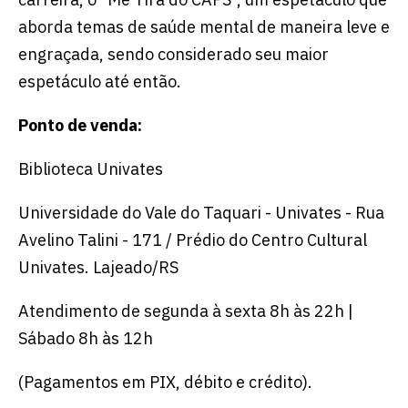
aborda temas de saúde mental de maneira leve e
Escolha a vaga que você
engraçada, sendo considerado seu maior
quer concorrer:
espetáculo até então.
Ponto de venda:
vagas para início de curso
Biblioteca Univates
vagas a partir do 2º ano de curso
Universidade do Vale do Taquari - Univates - Rua
Avelino Talini - 171 / Prédio do Centro Cultural
Univates. Lajeado/RS
Atendimento de segunda à sexta 8h às 22h |
Sábado 8h às 12h
(Pagamentos em PIX, débito e crédito).