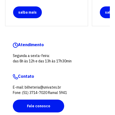
saiba mais
saiba
Atendimento
Segunda a sexta-feira:
das 8h às 12h e das 13h às 17h30min
Contato
E-mail: bilheteria@univates.br
Fone: (51) 3714-7020 Ramal 5941
Fale conosco