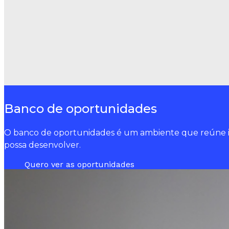
Banco de oportunidades
O banco de oportunidades é um ambiente que reúne ini
possa desenvolver.
Quero ver as oportunidades