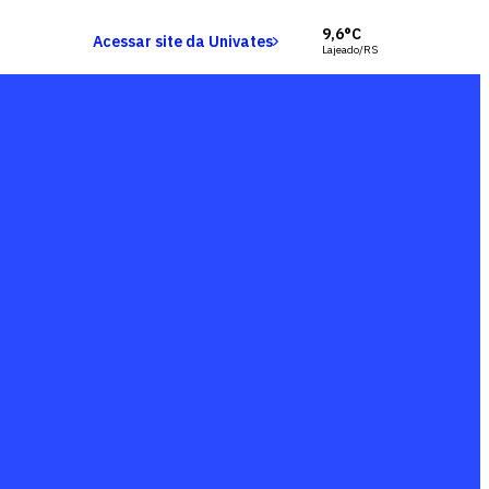
9,6°C
Acessar site da Univates
Lajeado/RS