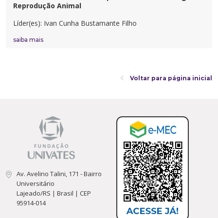
Cursos de Idiomas
Diplomados
Univates & Você - Comunidade
Escolas
Reprodução Animal
Residências Médicas
Trabalhe Conosco
Orquestra Gustavo Adolfo Univates
Líder(es): Ivan Cunha Bustamante Filho
saiba mais
Voltar para página inicial
Av. Avelino Talini, 171 - Bairro
Universitário
Lajeado/RS | Brasil | CEP
95914-014