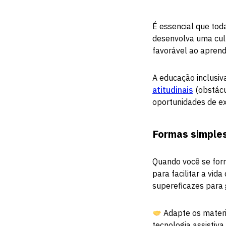
É essencial que toda
desenvolva uma cult
favorável ao aprend
A educação inclusi
atitudinais
(obstácu
oportunidades de ex
Formas simples
Quando você se form
para facilitar a vid
supereficazes para 
Adapte os materia
tecnologia assistiv