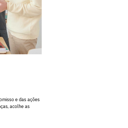
romisso e das ações
ças, acolhe as