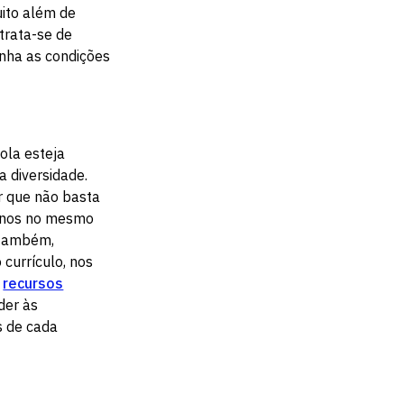
ito além de
trata-se de
enha as condições
ola esteja
 diversidade.
r que não basta
unos no mesmo
, também,
currículo, nos
s
recursos
der às
s de cada