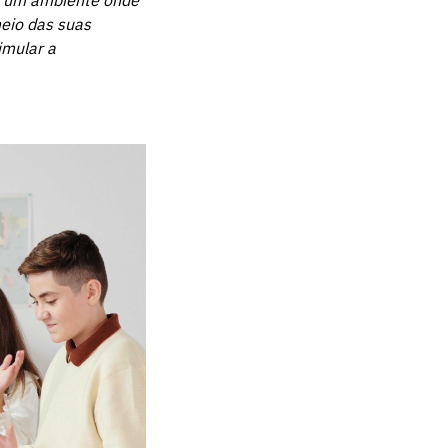
do um ambiente onde
meio das suas
imular a