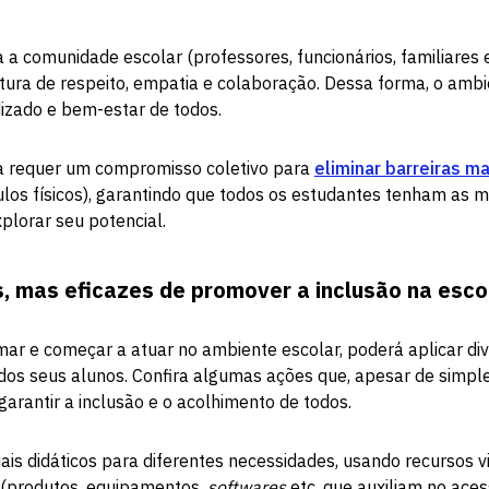
 a comunidade escolar (professores, funcionários, familiares 
ura de respeito, empatia e colaboração. Dessa forma, o ambi
izado e bem-estar de todos.
va requer um compromisso coletivo para
eliminar barreiras ma
los físicos), garantindo que todos os estudantes tenham as
plorar seu potencial.
, mas eficazes de promover a inclusão na esc
ar e começar a atuar no ambiente escolar, poderá aplicar div
a dos seus alunos. Confira algumas ações que, apesar de simpl
garantir a inclusão e o acolhimento de todos.
is didáticos para diferentes necessidades, usando recursos vi
a (produtos, equipamentos,
softwares
etc. que auxiliam no ace