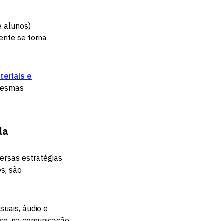
e alunos)
ente se torna
teriais e
 mesmas
ola
ersas estratégias
es, são
suais, áudio e
sso, na comunicação