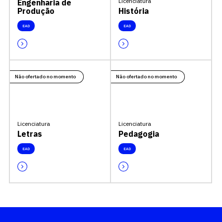
Licenciatura
Engenharia de
Produção
História
EAD
EAD
Não ofertado no momento
Não ofertado no momento
Licenciatura
Licenciatura
Letras
Pedagogia
EAD
EAD
Escolha a vaga que você