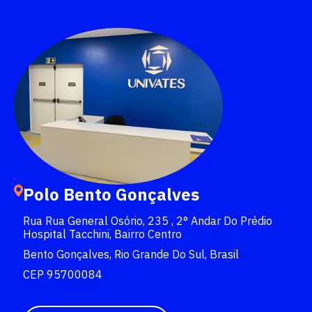
Escolha a vaga que você
quer concorrer:
vagas para início de curso
vagas a partir do 2º ano de curso
Polo Bento Gonçalves
Rua Rua General Osório, 235 , 2° Andar Do Prédio
Hospital Tacchini, Bairro Centro
Bento Gonçalves, Rio Grande Do Sul, Brasil
CEP 95700084