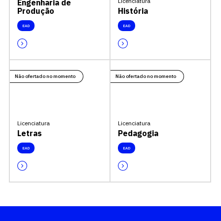
Licenciatura
Engenharia de
Produção
História
EAD
EAD
Não ofertado no momento
Não ofertado no momento
Licenciatura
Licenciatura
Letras
Pedagogia
EAD
EAD